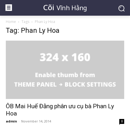
Cõi
Vĩnh Hằng
Home
Tags
Phan Ly Hoa
Tag: Phan Ly Hoa
ÔB Mai Huế Đằng phân ưu cụ bà Phan Ly
Hoa
admin
-
November 14, 2014
0