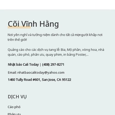
Cõi Vĩnh Hằng
Nơi yên nghỉ và tưởng niệm dành cho tất cả mọi người khắp nơi
trên thế giới!
Quảng cáo cho các dịch vụ tang lễ: Bia, Mộ phần, vòng hoa, nhà
quàn, cáo phó, phân ưu, quay phim, in bảng Poster,...
Nhật báo Cali Today
|
(408) 297-8271
Email: nhatbaocalitoday@yahoo.com
1460 Tully Road #601, San Jose, CA 95122
DỊCH VỤ
Cáo phó
Phân ưu