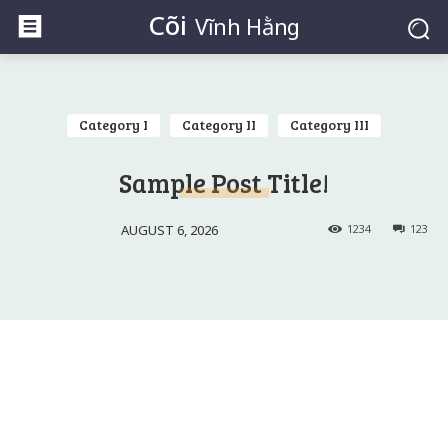
Cõi
Vĩnh Hằng
Category I
Category II
Category III
Sample Post Title!
AUGUST 6, 2026
1234
123