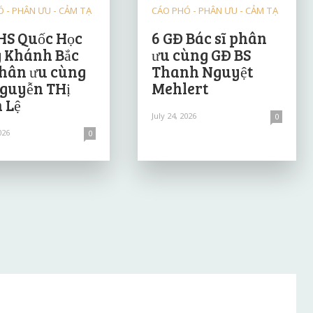
 - PHÂN ƯU - CẢM TẠ
CÁO PHÓ - PHÂN ƯU - CẢM TẠ
HS Quốc Học
6 GĐ Bác sĩ phân
 Khánh Bắc
ưu cùng GĐ BS
hân ưu cùng
Thanh Nguyệt
guyễn THị
Mehlert
 Lệ
July 24, 2026
0
026
0