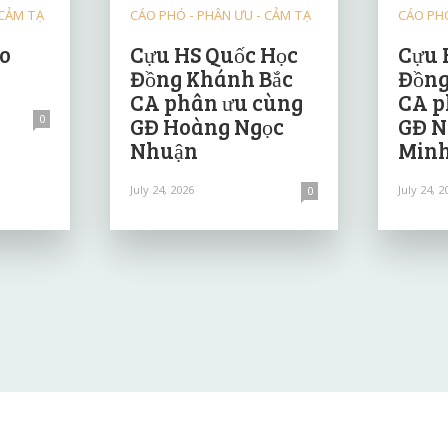
 CẢM TẠ
CÁO PHÓ - PHÂN ƯU - CẢM TẠ
CÁO PHÓ
ảo
Cựu HS Quốc Học
Cựu 
Đồng Khánh Bắc
Đồng
CA phân ưu cùng
CA p
0
GĐ Hoàng Ngọc
GĐ N
Nhuận
Minh
July 24, 2026
July 24, 2
0