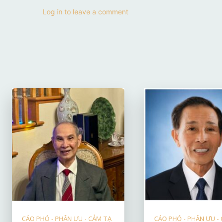
Log in to leave a comment
CÁO PHÓ - PHÂN ƯU - CẢM TẠ
CÁO PHÓ - PHÂN ƯU -