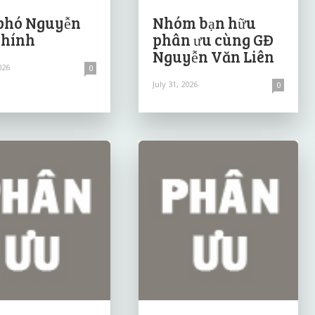
phó Nguyễn
Nhóm bạn hữu
Chính
phân ưu cùng GĐ
Nguyễn Văn Liên
026
0
July 31, 2026
0