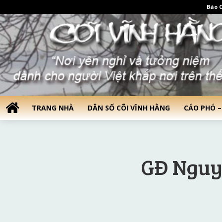
Báo C
TRANG NHÀ
DÂN SỐ CÕI VĨNH HẰNG
CÁO PHÓ –
GĐ Nguy