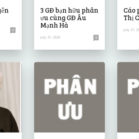
yễn
3 GĐ bạn hữu phân
Cáo 
ưu cùng GĐ Âu
Thị 
Mạnh Hà
July 31, 2
0
July 31, 2026
0