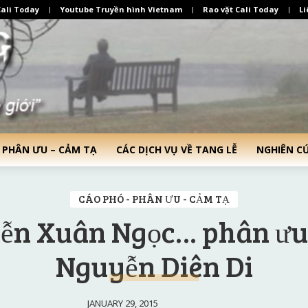
ali Today
Youtube Truyền hình Vietnam
Rao vặt Cali Today
Li
 PHÂN ƯU – CẢM TẠ
CÁC DỊCH VỤ VỀ TANG LỄ
NGHIÊN C
CÁO PHÓ - PHÂN ƯU - CẢM TẠ
ễn Xuân Ngọc… phân ưu
Nguyễn Diên Di
JANUARY 29, 2015