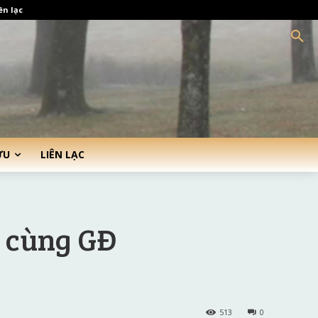
ên lạc
ỨU
LIÊN LẠC
 cùng GĐ
513
0