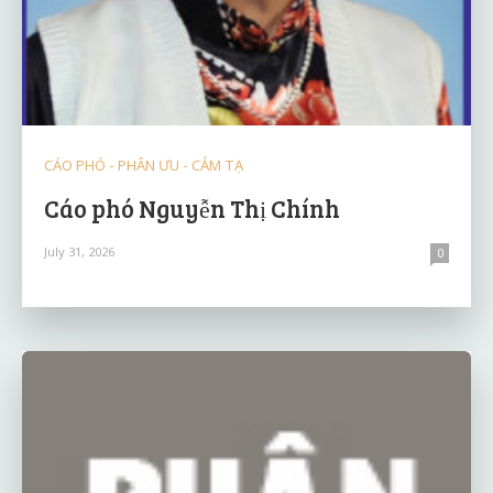
CÁO PHÓ - PHÂN ƯU - CẢM TẠ
Cáo phó Nguyễn Thị Chính
July 31, 2026
0