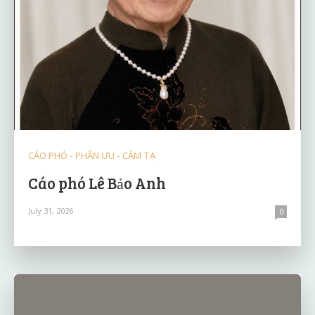
CÁO PHÓ - PHÂN ƯU - CẢM TẠ
Cáo phó Lê Bảo Anh
July 31, 2026
0