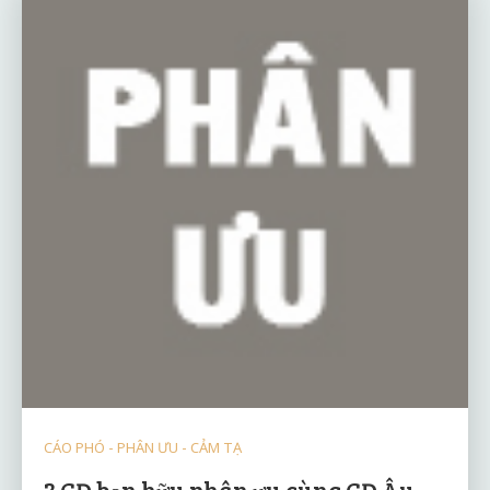
CÁO PHÓ - PHÂN ƯU - CẢM TẠ
3 GĐ bạn hữu phân ưu cùng GĐ Âu