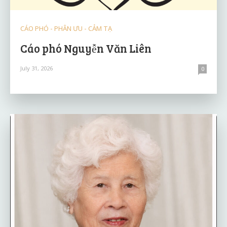
CÁO PHÓ - PHÂN ƯU - CẢM TẠ
Cáo phó Nguyễn Văn Liên
July 31, 2026
0