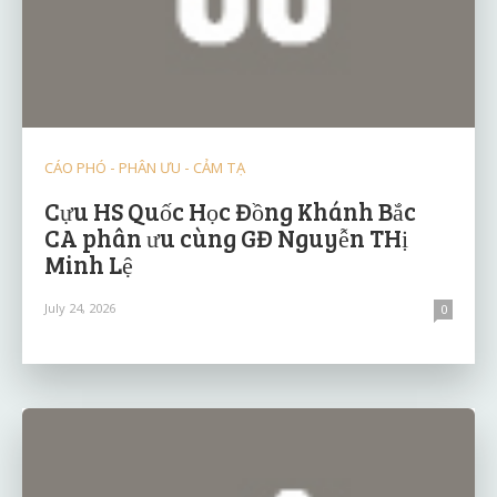
CÁO PHÓ - PHÂN ƯU - CẢM TẠ
Cựu HS Quốc Học Đồng Khánh Bắc
CA phân ưu cùng GĐ Nguyễn THị
Minh Lệ
July 24, 2026
0