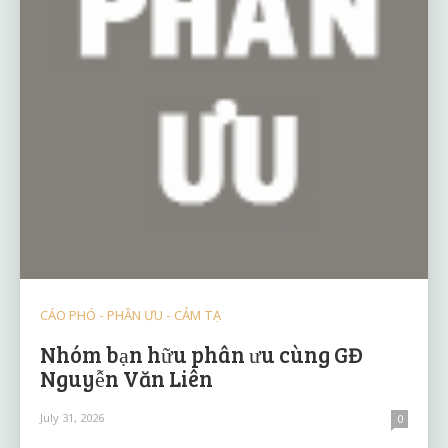
CÁO PHÓ - PHÂN ƯU - CẢM TẠ
Nhóm bạn hữu phân ưu cùng GĐ
Nguyễn Văn Liên
July 31, 2026
0