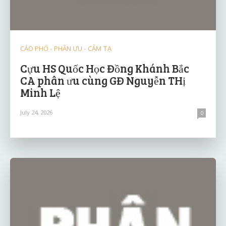
CÁO PHÓ - PHÂN ƯU - CẢM TẠ
Cựu HS Quốc Học Đồng Khánh Bắc
CA phân ưu cùng GĐ Nguyễn THị
Minh Lệ
July 24, 2026
0