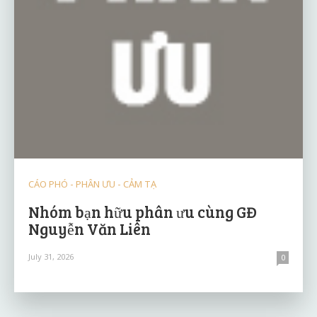
CÁO PHÓ - PHÂN ƯU - CẢM TẠ
Nhóm bạn hữu phân ưu cùng GĐ
Nguyễn Văn Liên
July 31, 2026
0