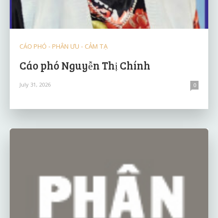
CÁO PHÓ - PHÂN ƯU - CẢM TẠ
Cáo phó Nguyễn Thị Chính
July 31, 2026
0