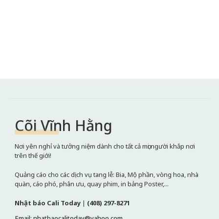
Cõi Vĩnh Hằng
Nơi yên nghỉ và tưởng niệm dành cho tất cả mọi người khắp nơi
trên thế giới!
Quảng cáo cho các dịch vụ tang lễ: Bia, Mộ phần, vòng hoa, nhà
quàn, cáo phó, phân ưu, quay phim, in bảng Poster,...
Nhật báo Cali Today
|
(408) 297-8271
Email: nhatbaocalitoday@yahoo.com