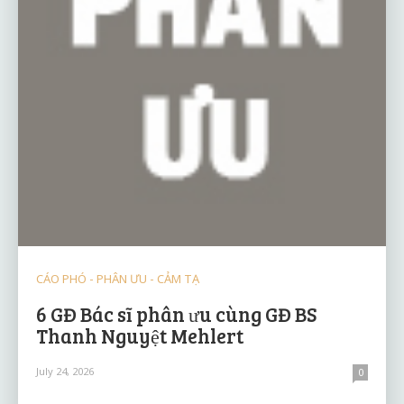
CÁO PHÓ - PHÂN ƯU - CẢM TẠ
6 GĐ Bác sĩ phân ưu cùng GĐ BS
Thanh Nguyệt Mehlert
July 24, 2026
0