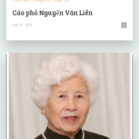
CÁO PHÓ - PHÂN ƯU - CẢM TẠ
Cáo phó Nguyễn Văn Liên
July 31, 2026
0