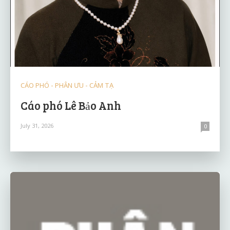
CÁO PHÓ - PHÂN ƯU - CẢM TẠ
Cáo phó Lê Bảo Anh
July 31, 2026
0