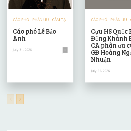
CÁO PHÓ - PHÂN ƯU - CẢM TẠ
CÁO PHÓ - PHÂN ƯU -
Cáo phó Lê Bảo
Cựu HS Quốc 
Anh
Đồng Khánh 
CA phân ưu 
July 31, 2026
0
GĐ Hoàng Ng
Nhuận
July 24, 2026