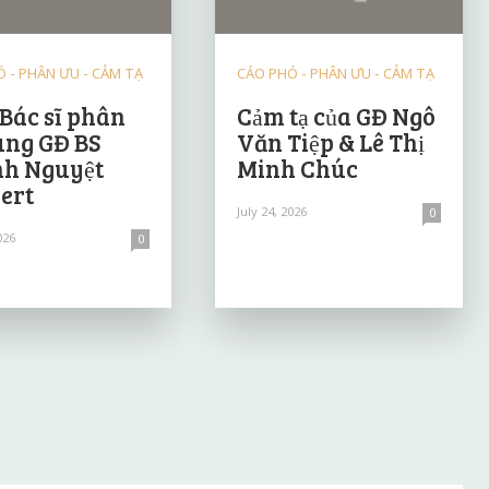
 - PHÂN ƯU - CẢM TẠ
CÁO PHÓ - PHÂN ƯU - CẢM TẠ
 Bác sĩ phân
Cảm tạ của GĐ Ngô
ùng GĐ BS
Văn Tiệp & Lê Thị
h Nguyệt
Minh Chúc
ert
July 24, 2026
0
026
0