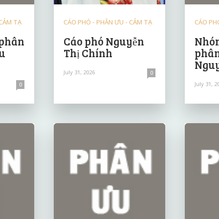
 CẢM TẠ
CÁO PHÓ - PHÂN ƯU - CẢM TẠ
CÁO PHÓ
 phân
Cáo phó Nguyễn
Nhóm
u
Thị Chính
phân
Nguy
July 31, 2026
0
July 31, 2
0