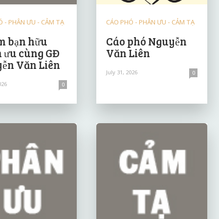
 - PHÂN ƯU - CẢM TẠ
CÁO PHÓ - PHÂN ƯU - CẢM TẠ
 bạn hữu
Cáo phó Nguyễn
 ưu cùng GĐ
Văn Liên
ễn Văn Liên
July 31, 2026
0
026
0