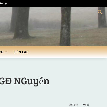
ên lạc
ỨU
LIÊN LẠC
 GĐ NGuyễn
430
0