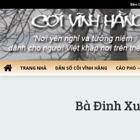
Báo C
TRANG NHÀ
DÂN SỐ CÕI VĨNH HẰNG
CÁO PHÓ –
Bà Đinh X