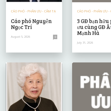
CÁO PHÓ - PHÂN ƯU - CẢM TẠ
CÁO PHÓ - PHÂN ƯU -
Cáo phó Nguyễn
3 GĐ bạn hữu
Ngọc Trí
ưu cùng GĐ Â
Mạnh Hà
August 5, 2026
0
July 31, 2026