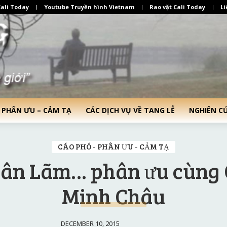
ali Today
Youtube Truyền hình Vietnam
Rao vặt Cali Today
Li
 PHÂN ƯU – CẢM TẠ
CÁC DỊCH VỤ VỀ TANG LỄ
NGHIÊN C
CÁO PHÓ - PHÂN ƯU - CẢM TẠ
uân Lãm… phân ưu cùng
Minh Châu
DECEMBER 10, 2015