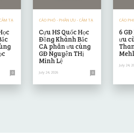
 CẢM TẠ
CÁO PHÓ - PHÂN ƯU - CẢM TẠ
CÁO PHÓ
Học
Cựu HS Quốc Học
6 GĐ
Bắc
Đồng Khánh Bắc
ưu c
cùng
CA phân ưu cùng
Than
ọc
GĐ Nguyễn THị
Mehl
Minh Lệ
July 24, 2
July 24, 2026
0
0