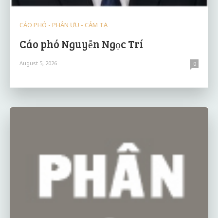
CÁO PHÓ - PHÂN ƯU - CẢM TẠ
Cáo phó Nguyễn Ngọc Trí
August 5, 2026
0