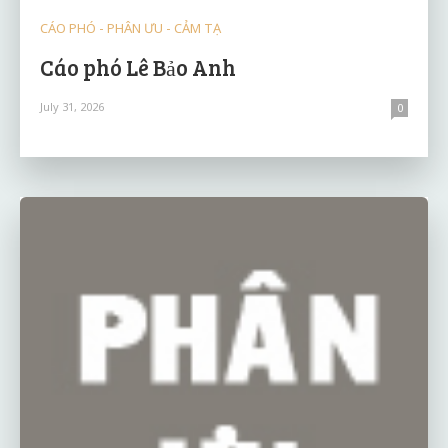
CÁO PHÓ - PHÂN ƯU - CẢM TẠ
Cáo phó Lê Bảo Anh
July 31, 2026
0