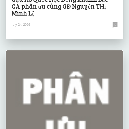
CA phân ưu cùng GĐ Nguyễn THị
Minh Lệ
July 24, 2026
0