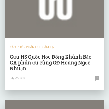
CÁO PHÓ - PHÂN ƯU - CẢM TẠ
Cựu HS Quốc Học Đồng Khánh Bắc
CA phân ưu cùng GĐ Hoàng Ngọc
Nhuận
July 24, 2026
0