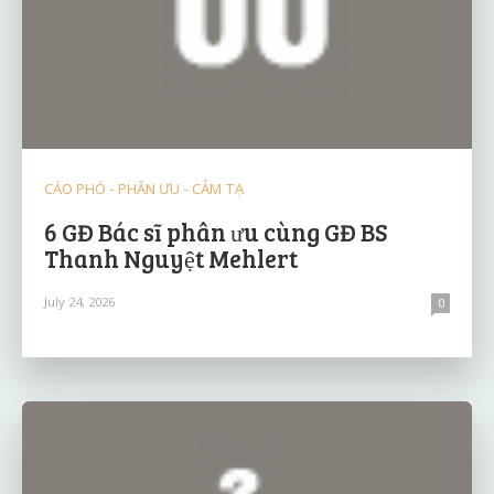
CÁO PHÓ - PHÂN ƯU - CẢM TẠ
6 GĐ Bác sĩ phân ưu cùng GĐ BS
Thanh Nguyệt Mehlert
July 24, 2026
0