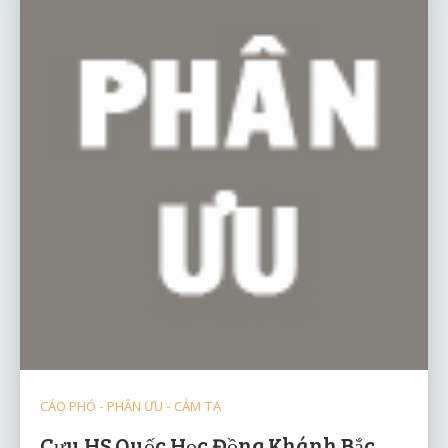
CÁO PHÓ - PHÂN ƯU - CẢM TẠ
Cựu HS Quốc Học Đồng Khánh Bắc