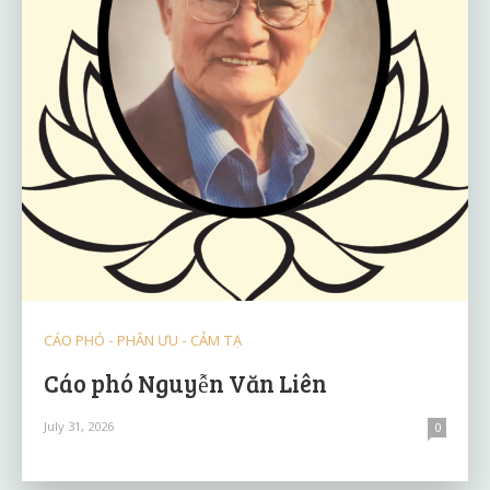
CÁO PHÓ - PHÂN ƯU - CẢM TẠ
Cáo phó Nguyễn Văn Liên
July 31, 2026
0