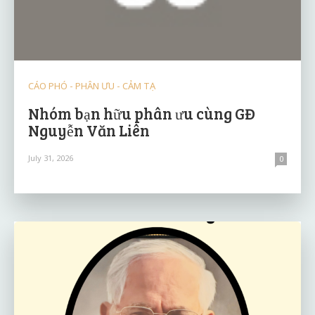
CÁO PHÓ - PHÂN ƯU - CẢM TẠ
Nhóm bạn hữu phân ưu cùng GĐ
Nguyễn Văn Liên
July 31, 2026
0