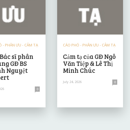
 - PHÂN ƯU - CẢM TẠ
CÁO PHÓ - PHÂN ƯU - CẢM TẠ
 Bác sĩ phân
Cảm tạ của GĐ Ngô
ùng GĐ BS
Văn Tiệp & Lê Thị
h Nguyệt
Minh Chúc
ert
July 24, 2026
0
026
0