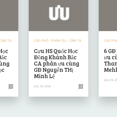
 CẢM TẠ
CÁO PHÓ - PHÂN ƯU - CẢM TẠ
CÁO PHÓ
Học
Cựu HS Quốc Học
6 GĐ
Bắc
Đồng Khánh Bắc
ưu c
cùng
CA phân ưu cùng
Than
ọc
GĐ Nguyễn THị
Mehl
Minh Lệ
July 24, 2
July 24, 2026
0
0