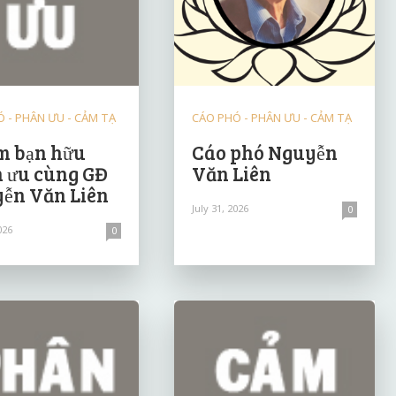
 - PHÂN ƯU - CẢM TẠ
CÁO PHÓ - PHÂN ƯU - CẢM TẠ
 bạn hữu
Cáo phó Nguyễn
 ưu cùng GĐ
Văn Liên
ễn Văn Liên
July 31, 2026
0
026
0