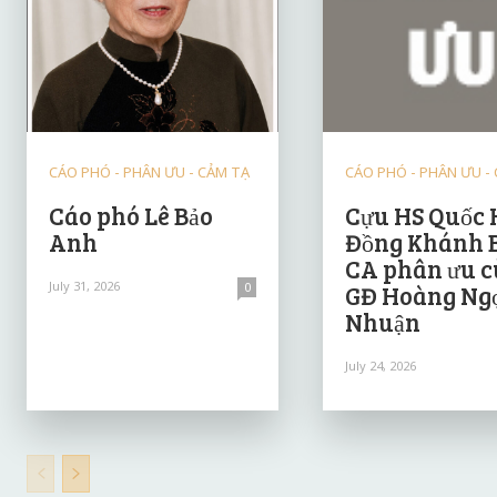
CÁO PHÓ - PHÂN ƯU - CẢM TẠ
CÁO PHÓ - PHÂN ƯU -
Cáo phó Lê Bảo
Cựu HS Quốc 
Anh
Đồng Khánh 
CA phân ưu 
July 31, 2026
0
GĐ Hoàng Ng
Nhuận
July 24, 2026