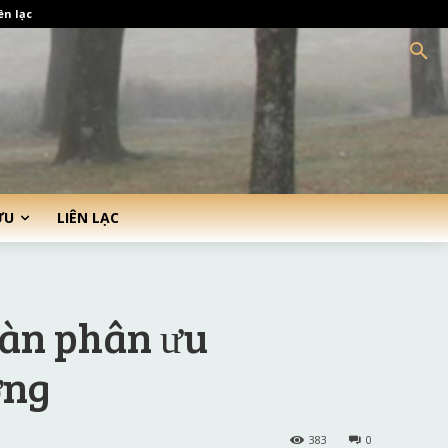
ên lạc
ỨU
LIÊN LẠC
oàn phân ưu
ờng
383
0