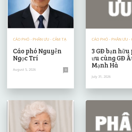
CÁO PHÓ - PHÂN ƯU - CẢM TẠ
CÁO PHÓ - PHÂN ƯU -
Cáo phó Nguyễn
3 GĐ bạn hữu
Ngọc Trí
ưu cùng GĐ Â
Mạnh Hà
August 5, 2026
0
July 31, 2026