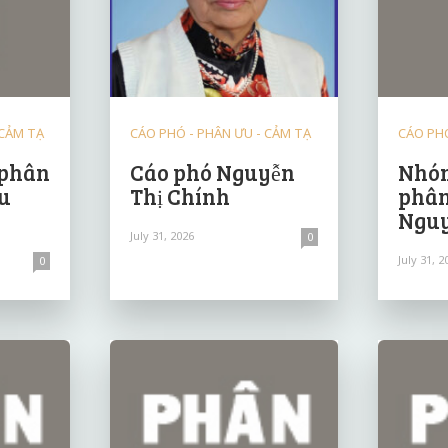
 CẢM TẠ
CÁO PHÓ - PHÂN ƯU - CẢM TẠ
CÁO PHÓ
 phân
Cáo phó Nguyễn
Nhóm
u
Thị Chính
phân
Nguy
July 31, 2026
0
July 31, 2
0