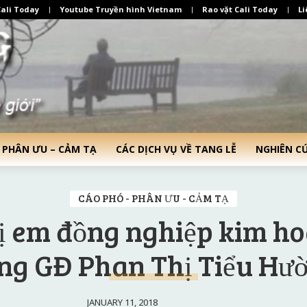
ali Today
Youtube Truyền hình Vietnam
Rao vặt Cali Today
Li
 PHÂN ƯU – CẢM TẠ
CÁC DỊCH VỤ VỀ TANG LỄ
NGHIÊN C
CÁO PHÓ - PHÂN ƯU - CẢM TẠ
ị em đồng nghiệp kim h
ng GĐ Phan Thị Tiểu Hư
JANUARY 11, 2018