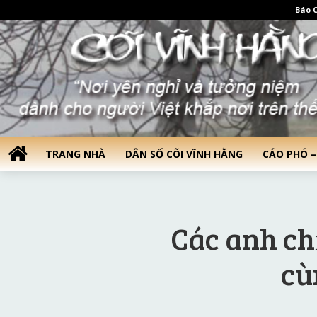
Báo C
TRANG NHÀ
DÂN SỐ CÕI VĨNH HẰNG
CÁO PHÓ –
Các anh ch
cù