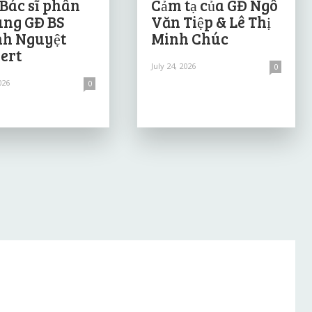
 Bác sĩ phân
Cảm tạ của GĐ Ngô
ùng GĐ BS
Văn Tiệp & Lê Thị
h Nguyệt
Minh Chúc
ert
July 24, 2026
0
026
0