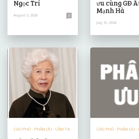
Ngọc Trí
ưu cùng GĐ Â
Mạnh Hà
August 5, 2026
0
July 31, 2026
CÁO PHÓ - PHÂN ƯU - CẢM TẠ
CÁO PHÓ - PHÂN ƯU -