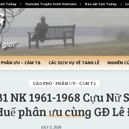
ali Today
Youtube Truyền hình Vietnam
Rao vặt Cali Today
Li
 PHÂN ƯU – CẢM TẠ
CÁC DỊCH VỤ VỀ TANG LỄ
NGHIÊN C
CÁO PHÓ - PHÂN ƯU - CẢM TẠ
B1 NK 1961-1968 Cựu Nữ 
uế phân ưu cùng GĐ Lê 
JULY 3, 2026