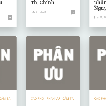
u
Thị Chính
phân
Nguy
July 31, 2026
0
July 31, 2
0
 CẢM TẠ
CÁO PHÓ - PHÂN ƯU - CẢM TẠ
CÁO PHÓ