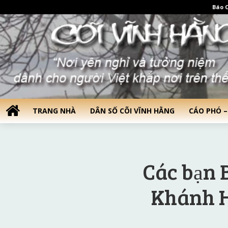
Báo C
TRANG NHÀ
DÂN SỐ CÕI VĨNH HẰNG
CÁO PHÓ –
Các bạn 
Khánh H