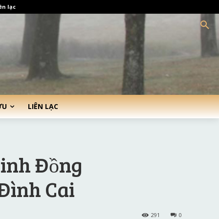
ên lạc
ỨU
LIÊN LẠC
Sinh Đồng
Đình Cai
291
0