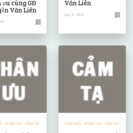
 ưu cùng GĐ
Văn Liên
ễn Văn Liên
July 31, 2026
0
026
0
 - PHÂN ƯU - CẢM TẠ
CÁO PHÓ - PHÂN ƯU - CẢM TẠ