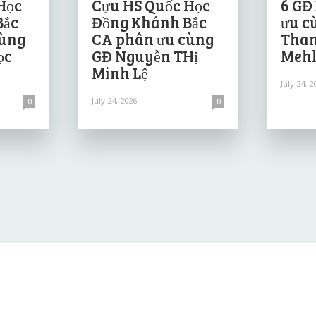
Học
Cựu HS Quốc Học
6 GĐ
Bắc
Đồng Khánh Bắc
ưu c
cùng
CA phân ưu cùng
Than
ọc
GĐ Nguyễn THị
Mehl
Minh Lệ
July 24, 2
July 24, 2026
0
0