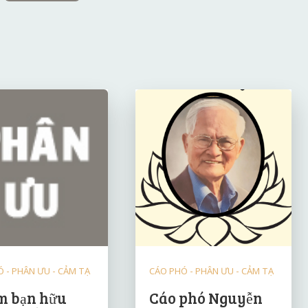
 - PHÂN ƯU - CẢM TẠ
CÁO PHÓ - PHÂN ƯU - CẢM TẠ
 bạn hữu
Cáo phó Nguyễn