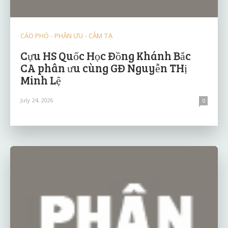
CÁO PHÓ - PHÂN ƯU - CẢM TẠ
Cựu HS Quốc Học Đồng Khánh Bắc
CA phân ưu cùng GĐ Nguyễn THị
Minh Lệ
July 24, 2026
0