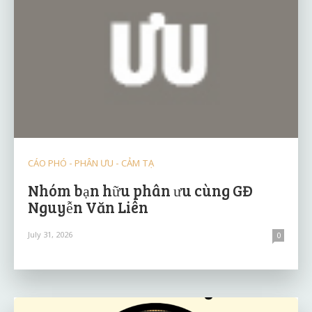
CÁO PHÓ - PHÂN ƯU - CẢM TẠ
Nhóm bạn hữu phân ưu cùng GĐ
Nguyễn Văn Liên
July 31, 2026
0