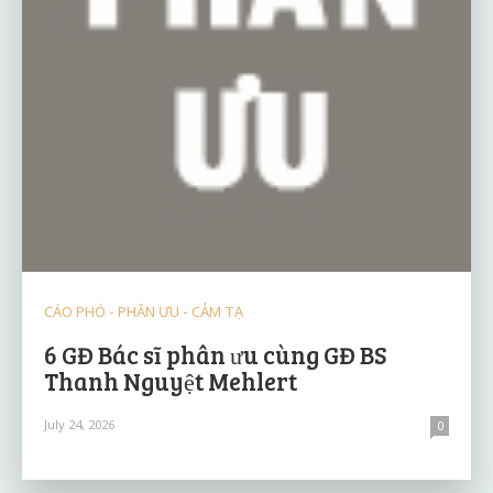
CÁO PHÓ - PHÂN ƯU - CẢM TẠ
6 GĐ Bác sĩ phân ưu cùng GĐ BS
Thanh Nguyệt Mehlert
July 24, 2026
0