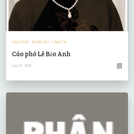
CÁO PHÓ - PHÂN ƯU - CẢM TẠ
Cáo phó Lê Bảo Anh
July 31, 2026
0