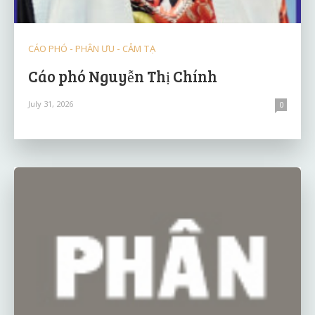
CÁO PHÓ - PHÂN ƯU - CẢM TẠ
Cáo phó Nguyễn Thị Chính
July 31, 2026
0