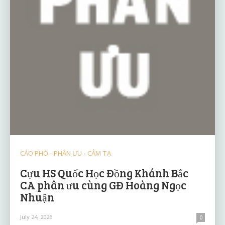
CÁO PHÓ - PHÂN ƯU - CẢM TẠ
Cựu HS Quốc Học Đồng Khánh Bắc
CA phân ưu cùng GĐ Hoàng Ngọc
Nhuận
July 24, 2026
0