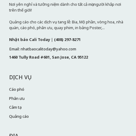
Nơi yên nghỉ và tưởng niệm dành cho tất cả mọi người khắp nơi
trên thế giới!
Quảng cáo cho các dịch vụ tang lễ: Bia, Mộ phần, vòng hoa, nhà
quàn, cáo phó, phân ưu, quay phim, in bảng Poster,...
Nhật báo Cali Today
|
(408) 297-8271
Email: nhatbaocalitoday@yahoo.com
1460 Tully Road #601, San Jose, CA 95122
DỊCH VỤ
Cáo phó
Phân ưu
Cảm tạ
Quảng cáo
ĐỊA