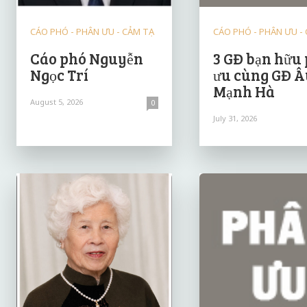
CÁO PHÓ - PHÂN ƯU - CẢM TẠ
CÁO PHÓ - PHÂN ƯU -
Cáo phó Nguyễn
3 GĐ bạn hữu
Ngọc Trí
ưu cùng GĐ Â
Mạnh Hà
August 5, 2026
0
July 31, 2026