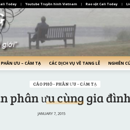
ali Today
Youtube Truyền hình Vietnam
Rao vặt Cali Today
Li
 PHÂN ƯU – CẢM TẠ
CÁC DỊCH VỤ VỀ TANG LỄ
NGHIÊN C
CÁO PHÓ - PHÂN ƯU - CẢM TẠ
àn phân ưu cùng gia đình
JANUARY 7, 2015