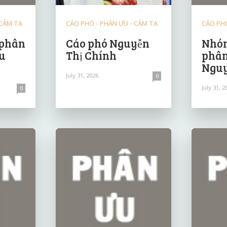
 CẢM TẠ
CÁO PHÓ - PHÂN ƯU - CẢM TẠ
CÁO PHÓ
 phân
Cáo phó Nguyễn
Nhóm
u
Thị Chính
phân
Nguy
July 31, 2026
0
July 31, 2
0