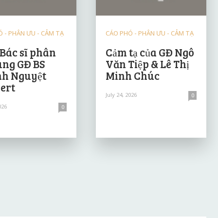
 - PHÂN ƯU - CẢM TẠ
CÁO PHÓ - PHÂN ƯU - CẢM TẠ
 Bác sĩ phân
Cảm tạ của GĐ Ngô
ùng GĐ BS
Văn Tiệp & Lê Thị
h Nguyệt
Minh Chúc
ert
July 24, 2026
0
026
0