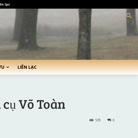
ên lạc
ỨU
LIÊN LẠC
 cụ Võ Toàn
570
0