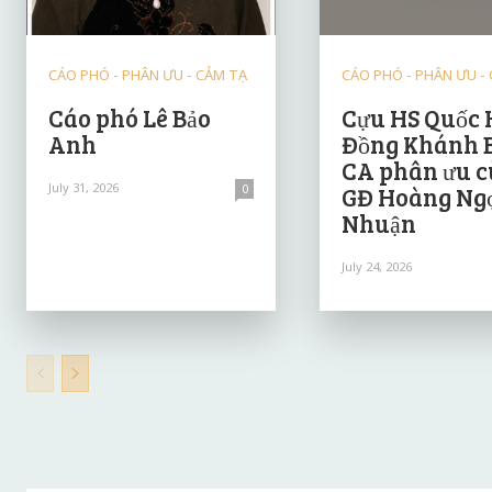
CÁO PHÓ - PHÂN ƯU - CẢM TẠ
CÁO PHÓ - PHÂN ƯU -
Cáo phó Lê Bảo
Cựu HS Quốc 
Anh
Đồng Khánh 
CA phân ưu 
July 31, 2026
0
GĐ Hoàng Ng
Nhuận
July 24, 2026