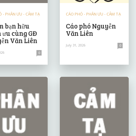
 - PHÂN ƯU - CẢM TẠ
CÁO PHÓ - PHÂN ƯU - CẢM TẠ
 bạn hữu
Cáo phó Nguyễn
 ưu cùng GĐ
Văn Liên
ễn Văn Liên
July 31, 2026
0
026
0