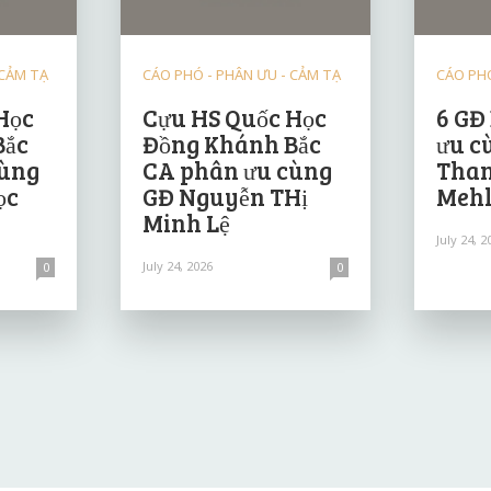
 CẢM TẠ
CÁO PHÓ - PHÂN ƯU - CẢM TẠ
CÁO PHÓ
Học
Cựu HS Quốc Học
6 GĐ
Bắc
Đồng Khánh Bắc
ưu c
cùng
CA phân ưu cùng
Than
ọc
GĐ Nguyễn THị
Mehl
Minh Lệ
July 24, 2
July 24, 2026
0
0