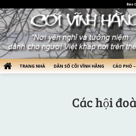
Báo C
TRANG NHÀ
DÂN SỐ CÕI VĨNH HẰNG
CÁO PHÓ –
Các hội đo