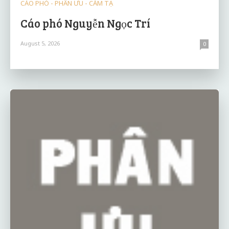
CÁO PHÓ - PHÂN ƯU - CẢM TẠ
Cáo phó Nguyễn Ngọc Trí
August 5, 2026
0