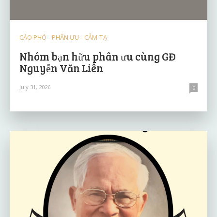
CÁO PHÓ - PHÂN ƯU - CẢM TẠ
Nhóm bạn hữu phân ưu cùng GĐ
Nguyễn Văn Liên
July 31, 2026
0