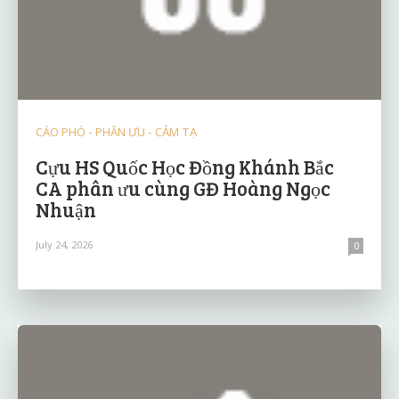
CÁO PHÓ - PHÂN ƯU - CẢM TẠ
Cựu HS Quốc Học Đồng Khánh Bắc
CA phân ưu cùng GĐ Hoàng Ngọc
Nhuận
July 24, 2026
0