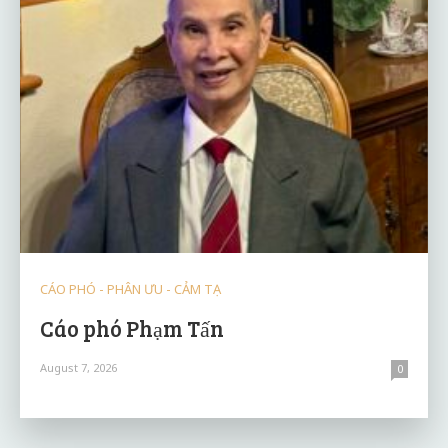
CÁO PHÓ - PHÂN ƯU - CẢM TẠ
Cáo phó Phạm Tấn
August 7, 2026
0