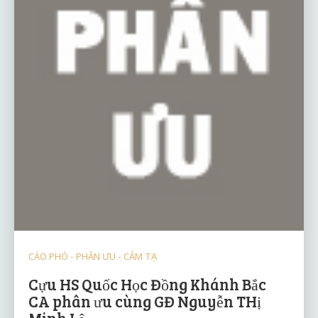
CÁO PHÓ - PHÂN ƯU - CẢM TẠ
Cựu HS Quốc Học Đồng Khánh Bắc
CA phân ưu cùng GĐ Nguyễn THị
Minh Lệ