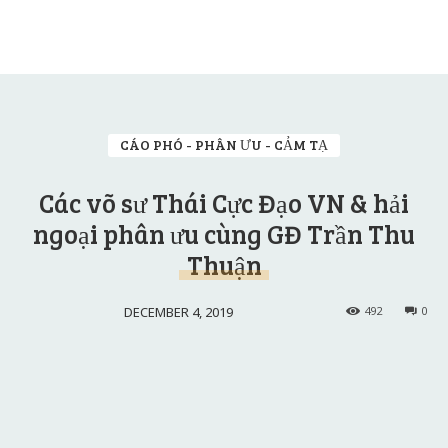
CÁO PHÓ - PHÂN ƯU - CẢM TẠ
Các võ sư Thái Cực Đạo VN & hải
ngoại phân ưu cùng GĐ Trần Thu
Thuận
DECEMBER 4, 2019
492
0