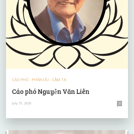
CÁO PHÓ - PHÂN ƯU - CẢM TẠ
Cáo phó Nguyễn Văn Liên
July 31, 2026
0