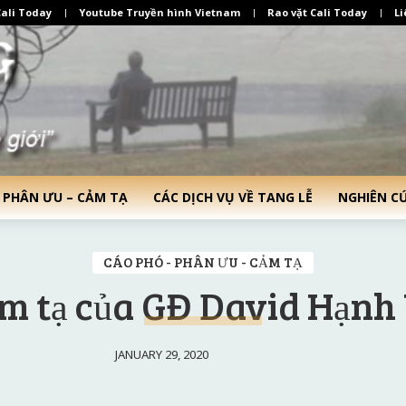
ali Today
Youtube Truyền hình Vietnam
Rao vặt Cali Today
Li
 PHÂN ƯU – CẢM TẠ
CÁC DỊCH VỤ VỀ TANG LỄ
NGHIÊN C
CÁO PHÓ - PHÂN ƯU - CẢM TẠ
m tạ của GĐ David Hạnh
JANUARY 29, 2020