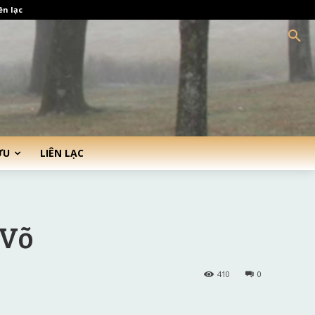
ên lạc
ỨU
LIÊN LẠC
 Võ
410
0