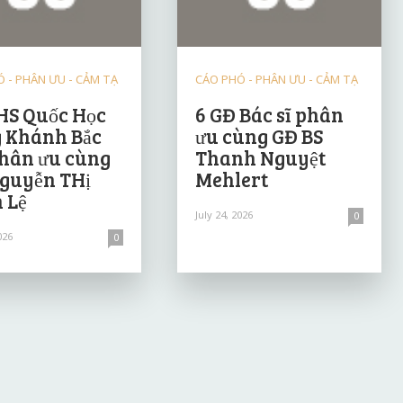
 - PHÂN ƯU - CẢM TẠ
CÁO PHÓ - PHÂN ƯU - CẢM TẠ
HS Quốc Học
6 GĐ Bác sĩ phân
 Khánh Bắc
ưu cùng GĐ BS
hân ưu cùng
Thanh Nguyệt
guyễn THị
Mehlert
 Lệ
July 24, 2026
0
026
0