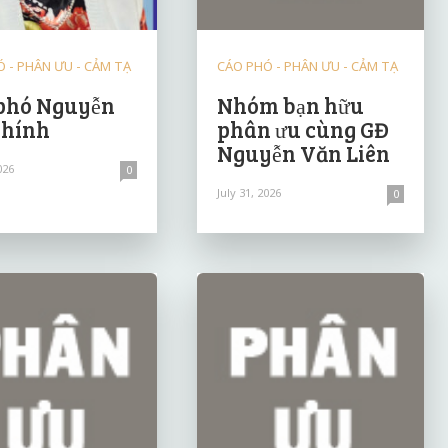
 - PHÂN ƯU - CẢM TẠ
CÁO PHÓ - PHÂN ƯU - CẢM TẠ
phó Nguyễn
Nhóm bạn hữu
Chính
phân ưu cùng GĐ
Nguyễn Văn Liên
026
0
July 31, 2026
0