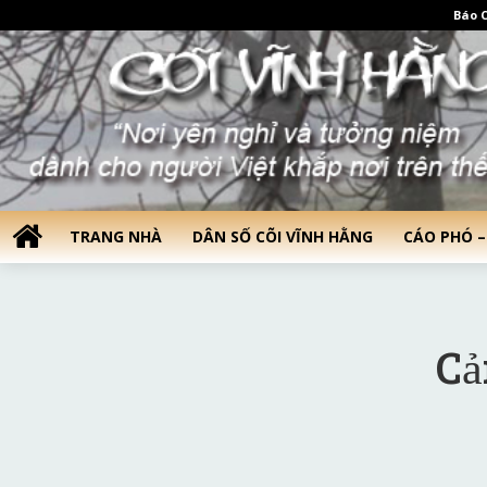
Báo C
TRANG NHÀ
DÂN SỐ CÕI VĨNH HẰNG
CÁO PHÓ –
Cả