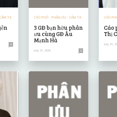
 CẢM TẠ
CÁO PHÓ - PHÂN ƯU - CẢM TẠ
CÁO PHÓ
yễn
3 GĐ bạn hữu phân
Cáo 
ưu cùng GĐ Âu
Thị 
Mạnh Hà
July 31, 2
0
July 31, 2026
0