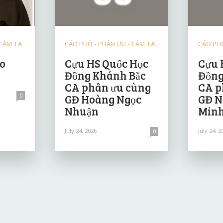
 CẢM TẠ
CÁO PHÓ - PHÂN ƯU - CẢM TẠ
CÁO PHÓ
ảo
Cựu HS Quốc Học
Cựu 
Đồng Khánh Bắc
Đồng
CA phân ưu cùng
CA p
0
GĐ Hoàng Ngọc
GĐ N
Nhuận
Minh
July 24, 2026
July 24, 2
0