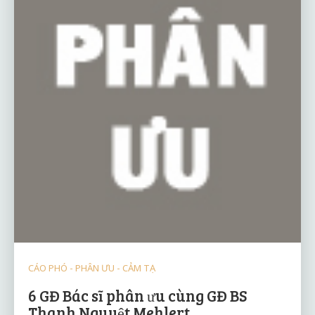
CÁO PHÓ - PHÂN ƯU - CẢM TẠ
6 GĐ Bác sĩ phân ưu cùng GĐ BS
Thanh Nguyệt Mehlert