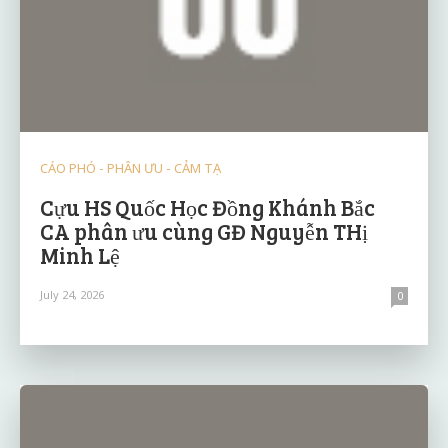
CÁO PHÓ - PHÂN ƯU - CẢM TẠ
Cựu HS Quốc Học Đồng Khánh Bắc
CA phân ưu cùng GĐ Nguyễn THị
Minh Lệ
July 24, 2026
0