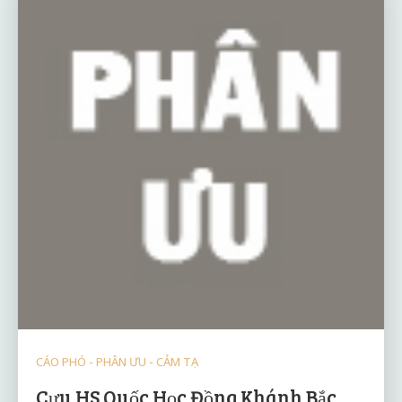
CÁO PHÓ - PHÂN ƯU - CẢM TẠ
Cựu HS Quốc Học Đồng Khánh Bắc