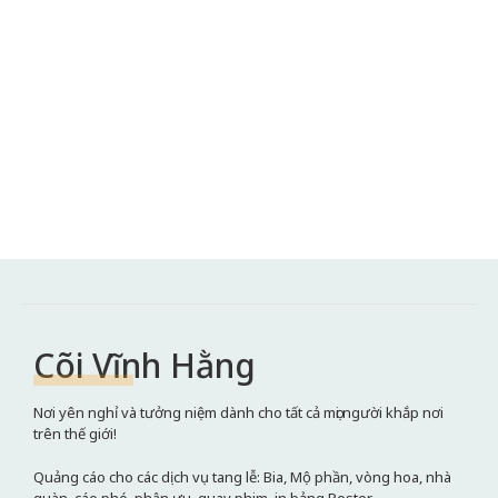
Cõi Vĩnh Hằng
Nơi yên nghỉ và tưởng niệm dành cho tất cả mọi người khắp nơi
trên thế giới!
Quảng cáo cho các dịch vụ tang lễ: Bia, Mộ phần, vòng hoa, nhà
quàn, cáo phó, phân ưu, quay phim, in bảng Poster,...