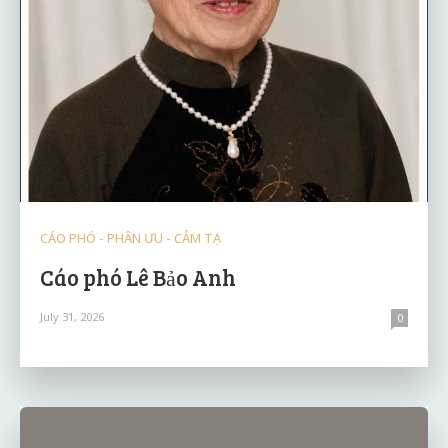
CÁO PHÓ - PHÂN ƯU - CẢM TẠ
Cáo phó Lê Bảo Anh
July 31, 2026
0