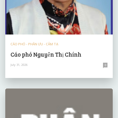
CÁO PHÓ - PHÂN ƯU - CẢM TẠ
Cáo phó Nguyễn Thị Chính
July 31, 2026
0