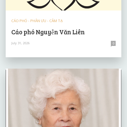
CÁO PHÓ - PHÂN ƯU - CẢM TẠ
Cáo phó Nguyễn Văn Liên
July 31, 2026
0