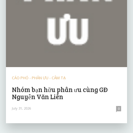
CÁO PHÓ - PHÂN ƯU - CẢM TẠ
Nhóm bạn hữu phân ưu cùng GĐ
Nguyễn Văn Liên
July 31, 2026
0