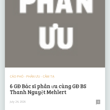
CÁO PHÓ - PHÂN ƯU - CẢM TẠ
6 GĐ Bác sĩ phân ưu cùng GĐ BS
Thanh Nguyệt Mehlert
July 24, 2026
0