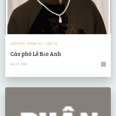
CÁO PHÓ - PHÂN ƯU - CẢM TẠ
Cáo phó Lê Bảo Anh
July 31, 2026
0