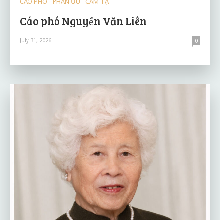
CÁO PHÓ - PHÂN ƯU - CẢM TẠ
Cáo phó Nguyễn Văn Liên
July 31, 2026
0