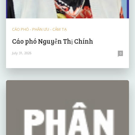
CÁO PHÓ - PHÂN ƯU - CẢM TẠ
Cáo phó Nguyễn Thị Chính
July 31, 2026
0