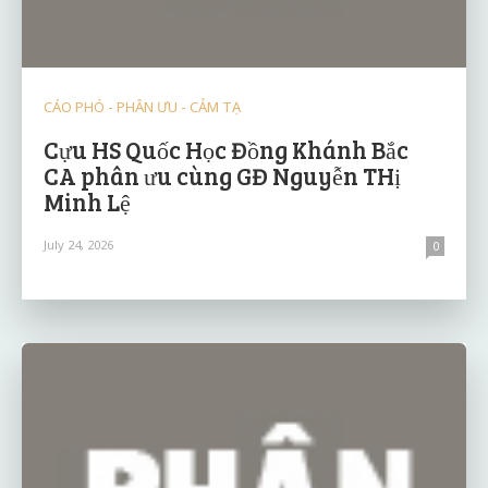
CÁO PHÓ - PHÂN ƯU - CẢM TẠ
Cựu HS Quốc Học Đồng Khánh Bắc
CA phân ưu cùng GĐ Nguyễn THị
Minh Lệ
July 24, 2026
0