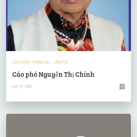
CÁO PHÓ - PHÂN ƯU - CẢM TẠ
Cáo phó Nguyễn Thị Chính
July 31, 2026
0