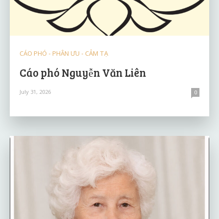
CÁO PHÓ - PHÂN ƯU - CẢM TẠ
Cáo phó Nguyễn Văn Liên
July 31, 2026
0