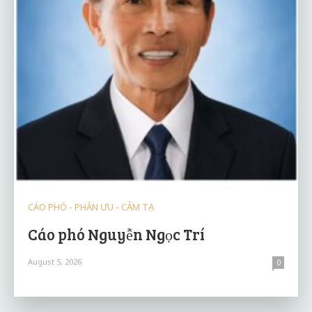
CÁO PHÓ - PHÂN ƯU - CẢM TẠ
Cáo phó Nguyễn Ngọc Trí
August 5, 2026
0