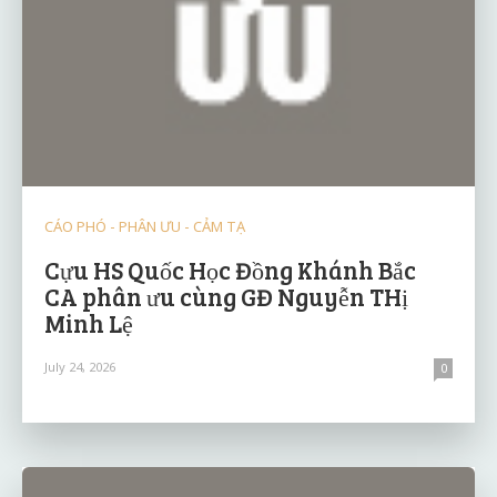
CÁO PHÓ - PHÂN ƯU - CẢM TẠ
Cựu HS Quốc Học Đồng Khánh Bắc
CA phân ưu cùng GĐ Nguyễn THị
Minh Lệ
July 24, 2026
0