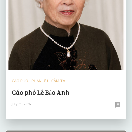
CÁO PHÓ - PHÂN ƯU - CẢM TẠ
Cáo phó Lê Bảo Anh
July 31, 2026
0