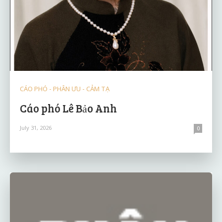
CÁO PHÓ - PHÂN ƯU - CẢM TẠ
Cáo phó Lê Bảo Anh
July 31, 2026
0