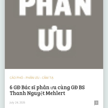
CÁO PHÓ - PHÂN ƯU - CẢM TẠ
6 GĐ Bác sĩ phân ưu cùng GĐ BS
Thanh Nguyệt Mehlert
July 24, 2026
0