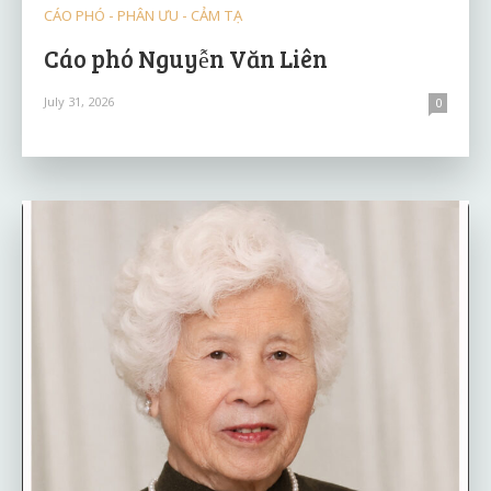
CÁO PHÓ - PHÂN ƯU - CẢM TẠ
Cáo phó Nguyễn Văn Liên
July 31, 2026
0