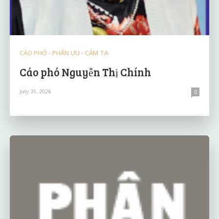
CÁO PHÓ - PHÂN ƯU - CẢM TẠ
Cáo phó Nguyễn Thị Chính
July 31, 2026
0