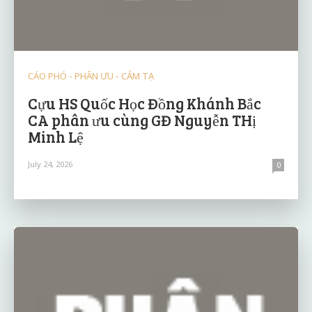
CÁO PHÓ - PHÂN ƯU - CẢM TẠ
Cựu HS Quốc Học Đồng Khánh Bắc
CA phân ưu cùng GĐ Nguyễn THị
Minh Lệ
July 24, 2026
0