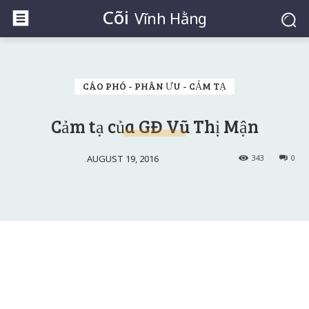
Cõi
Vĩnh Hằng
CÁO PHÓ - PHÂN ƯU - CẢM TẠ
Cảm tạ của GĐ Vũ Thị Mận
AUGUST 19, 2016
343
0