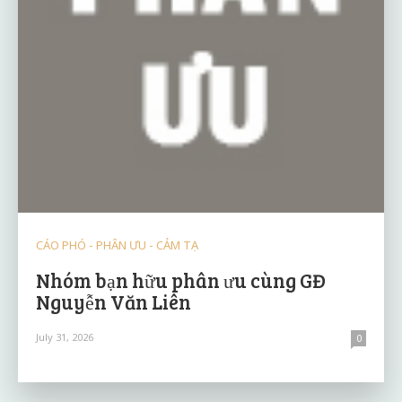
CÁO PHÓ - PHÂN ƯU - CẢM TẠ
Nhóm bạn hữu phân ưu cùng GĐ
Nguyễn Văn Liên
July 31, 2026
0