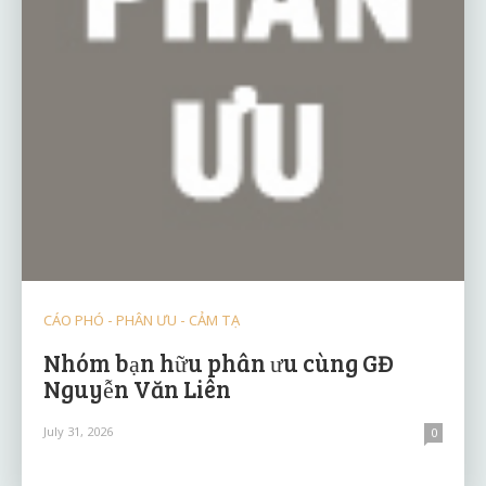
CÁO PHÓ - PHÂN ƯU - CẢM TẠ
Nhóm bạn hữu phân ưu cùng GĐ
Nguyễn Văn Liên
July 31, 2026
0