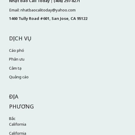
Nhật báo Cali Today
|
(408) 297-8271
Email: nhatbaocalitoday@yahoo.com
1460 Tully Road #601, San Jose, CA 95122
DỊCH VỤ
Cáo phó
Phân ưu
Cảm tạ
Quảng cáo
ĐỊA
PHƯƠNG
Bắc
California
California