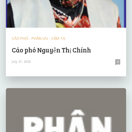
CÁO PHÓ - PHÂN ƯU - CẢM TẠ
Cáo phó Nguyễn Thị Chính
July 31, 2026
0