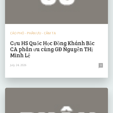
CÁO PHÓ - PHÂN ƯU - CẢM TẠ
Cựu HS Quốc Học Đồng Khánh Bắc
CA phân ưu cùng GĐ Nguyễn THị
Minh Lệ
July 24, 2026
0