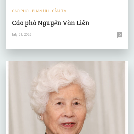
CÁO PHÓ - PHÂN ƯU - CẢM TẠ
Cáo phó Nguyễn Văn Liên
July 31, 2026
0