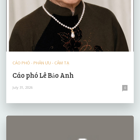
CÁO PHÓ - PHÂN ƯU - CẢM TẠ
Cáo phó Lê Bảo Anh
July 31, 2026
0