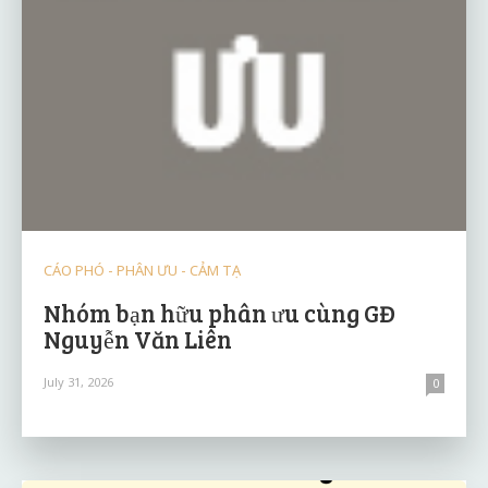
CÁO PHÓ - PHÂN ƯU - CẢM TẠ
Nhóm bạn hữu phân ưu cùng GĐ
Nguyễn Văn Liên
July 31, 2026
0