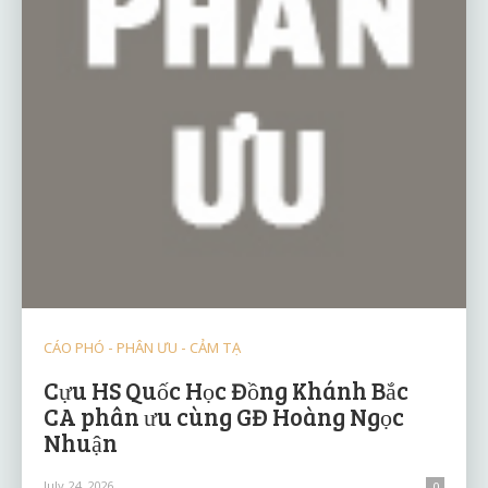
CÁO PHÓ - PHÂN ƯU - CẢM TẠ
Cựu HS Quốc Học Đồng Khánh Bắc
CA phân ưu cùng GĐ Hoàng Ngọc
Nhuận
July 24, 2026
0