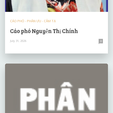
CÁO PHÓ - PHÂN ƯU - CẢM TẠ
Cáo phó Nguyễn Thị Chính
July 31, 2026
0