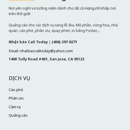
Nơi yên nghỉ và tưởng niệm dành cho tất cả mọi người khắp nơi
trên thế giới!
Quảng cáo cho các dịch vụ tang lễ: Bia, Mộ phần, vòng hoa, nhà
quàn, cáo phó, phân ưu, quay phim, in bảng Poster,...
Nhật báo Cali Today
|
(408) 297-8271
Email: nhatbaocalitoday@yahoo.com
1460 Tully Road #601, San Jose, CA 95122
DỊCH VỤ
Cáo phó
Phân ưu
Cảm tạ
Quảng cáo