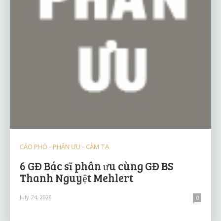
CÁO PHÓ - PHÂN ƯU - CẢM TẠ
6 GĐ Bác sĩ phân ưu cùng GĐ BS
Thanh Nguyệt Mehlert
July 24, 2026
0