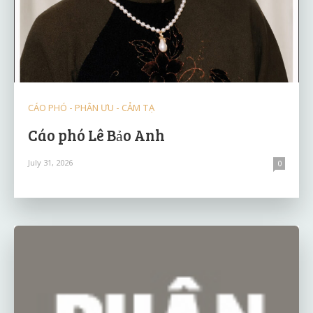
CÁO PHÓ - PHÂN ƯU - CẢM TẠ
Cáo phó Lê Bảo Anh
July 31, 2026
0