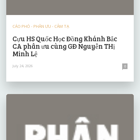
CÁO PHÓ - PHÂN ƯU - CẢM TẠ
Cựu HS Quốc Học Đồng Khánh Bắc
CA phân ưu cùng GĐ Nguyễn THị
Minh Lệ
July 24, 2026
0