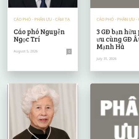
CÁO PHÓ - PHÂN ƯU - CẢM TẠ
CÁO PHÓ - PHÂN ƯU -
Cáo phó Nguyễn
3 GĐ bạn hữu
Ngọc Trí
ưu cùng GĐ Â
Mạnh Hà
August 5, 2026
0
July 31, 2026