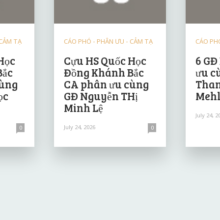
 CẢM TẠ
CÁO PHÓ - PHÂN ƯU - CẢM TẠ
CÁO PHÓ
Học
Cựu HS Quốc Học
6 GĐ
Bắc
Đồng Khánh Bắc
ưu c
cùng
CA phân ưu cùng
Than
ọc
GĐ Nguyễn THị
Mehl
Minh Lệ
July 24, 2
July 24, 2026
0
0