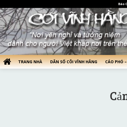
Báo C
TRANG NHÀ
DÂN SỐ CÕI VĨNH HẰNG
CÁO PHÓ –
Cảm