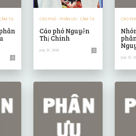
 CẢM TẠ
CÁO PHÓ - PHÂN ƯU - CẢM TẠ
CÁO PHÓ
 phân
Cáo phó Nguyễn
Nhóm
u
Thị Chính
phân
Nguy
July 31, 2026
0
July 31, 2
0