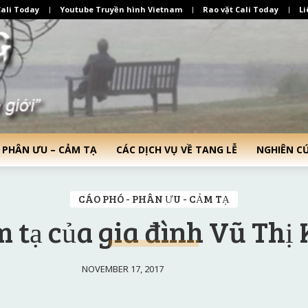
ali Today
Youtube Truyền hình Vietnam
Rao vặt Cali Today
Li
 PHÂN ƯU – CẢM TẠ
CÁC DỊCH VỤ VỀ TANG LỄ
NGHIÊN C
CÁO PHÓ - PHÂN ƯU - CẢM TẠ
 tạ của gia đình Vũ Thị
NOVEMBER 17, 2017