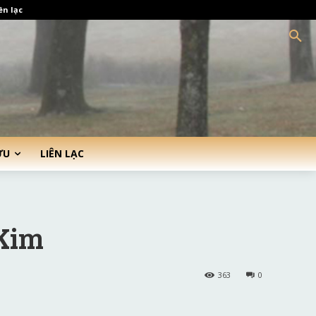
ên lạc
ỨU
LIÊN LẠC
 Kim
363
0