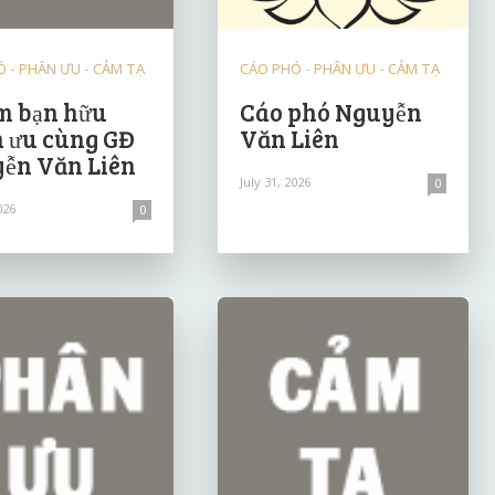
 - PHÂN ƯU - CẢM TẠ
CÁO PHÓ - PHÂN ƯU - CẢM TẠ
 bạn hữu
Cáo phó Nguyễn
 ưu cùng GĐ
Văn Liên
ễn Văn Liên
July 31, 2026
0
026
0