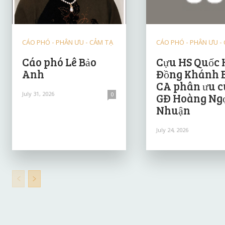
CÁO PHÓ - PHÂN ƯU - CẢM TẠ
CÁO PHÓ - PHÂN ƯU -
Cáo phó Lê Bảo
Cựu HS Quốc 
Anh
Đồng Khánh 
CA phân ưu 
July 31, 2026
0
GĐ Hoàng Ng
Nhuận
July 24, 2026