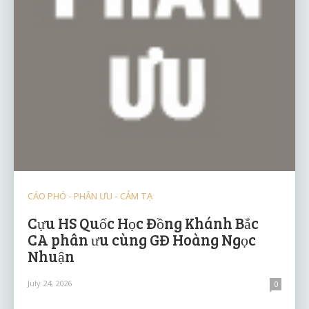
CÁO PHÓ - PHÂN ƯU - CẢM TẠ
Cựu HS Quốc Học Đồng Khánh Bắc
CA phân ưu cùng GĐ Hoàng Ngọc
Nhuận
July 24, 2026
0