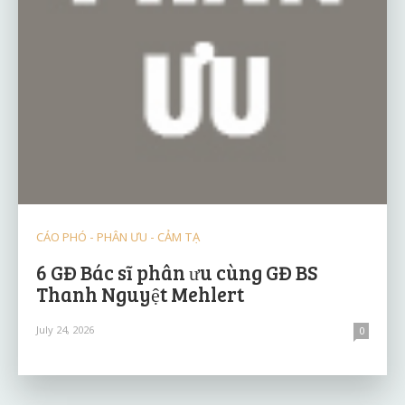
CÁO PHÓ - PHÂN ƯU - CẢM TẠ
6 GĐ Bác sĩ phân ưu cùng GĐ BS
Thanh Nguyệt Mehlert
July 24, 2026
0