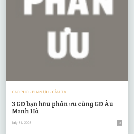
CÁO PHÓ - PHÂN ƯU - CẢM TẠ
3 GĐ bạn hữu phân ưu cùng GĐ Âu
Mạnh Hà
July 31, 2026
0