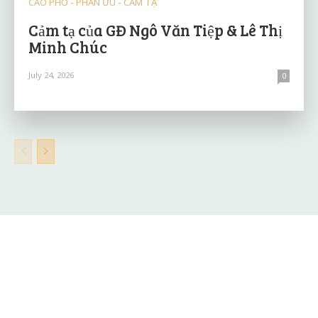
CÁO PHÓ - PHÂN ƯU - CẢM TẠ
Cảm tạ của GĐ Ngô Văn Tiệp & Lê Thị
Minh Chúc
July 24, 2026
0