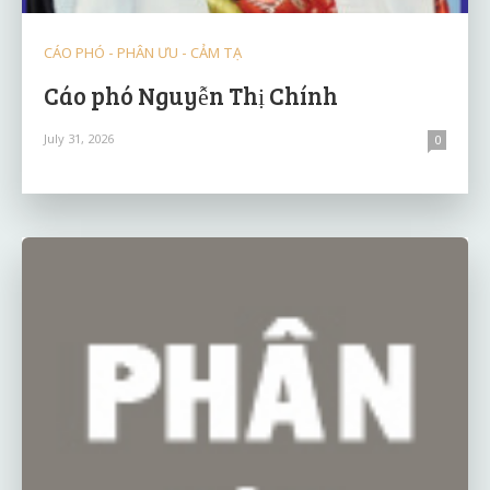
CÁO PHÓ - PHÂN ƯU - CẢM TẠ
Cáo phó Nguyễn Thị Chính
July 31, 2026
0