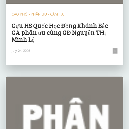
CÁO PHÓ - PHÂN ƯU - CẢM TẠ
Cựu HS Quốc Học Đồng Khánh Bắc
CA phân ưu cùng GĐ Nguyễn THị
Minh Lệ
July 24, 2026
0