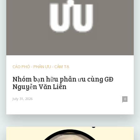
CÁO PHÓ - PHÂN ƯU - CẢM TẠ
Nhóm bạn hữu phân ưu cùng GĐ
Nguyễn Văn Liên
July 31, 2026
0