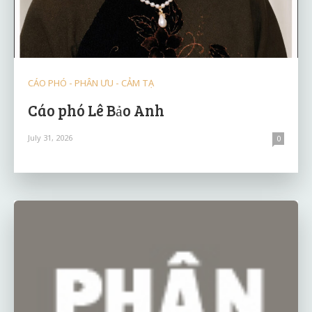
CÁO PHÓ - PHÂN ƯU - CẢM TẠ
Cáo phó Lê Bảo Anh
July 31, 2026
0