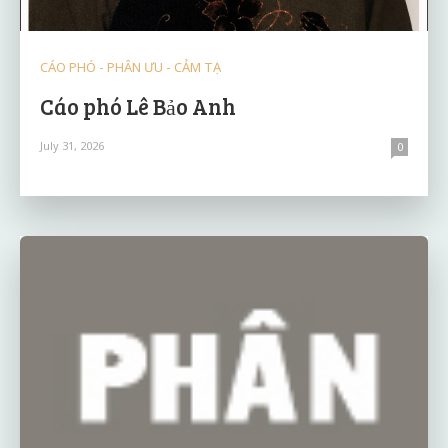
CÁO PHÓ - PHÂN ƯU - CẢM TẠ
Cáo phó Lê Bảo Anh
July 31, 2026
0