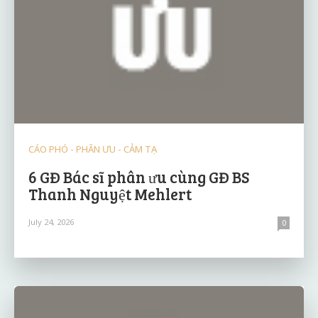
CÁO PHÓ - PHÂN ƯU - CẢM TẠ
6 GĐ Bác sĩ phân ưu cùng GĐ BS
Thanh Nguyệt Mehlert
July 24, 2026
0