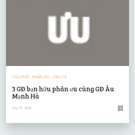
CÁO PHÓ - PHÂN ƯU - CẢM TẠ
3 GĐ bạn hữu phân ưu cùng GĐ Âu
Mạnh Hà
July 31, 2026
0