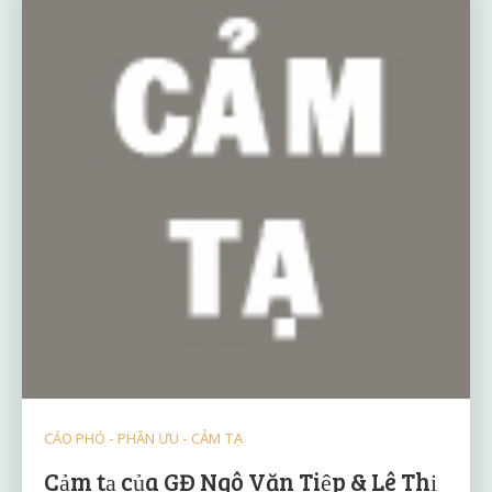
CÁO PHÓ - PHÂN ƯU - CẢM TẠ
Cảm tạ của GĐ Ngô Văn Tiệp & Lê Thị