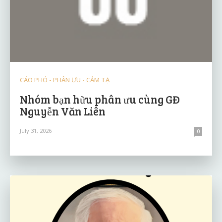
CÁO PHÓ - PHÂN ƯU - CẢM TẠ
Nhóm bạn hữu phân ưu cùng GĐ
Nguyễn Văn Liên
July 31, 2026
0