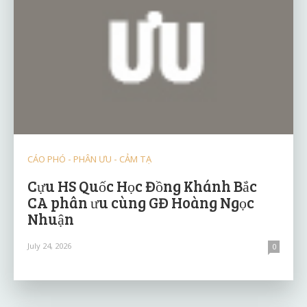
CÁO PHÓ - PHÂN ƯU - CẢM TẠ
Cựu HS Quốc Học Đồng Khánh Bắc
CA phân ưu cùng GĐ Hoàng Ngọc
Nhuận
July 24, 2026
0