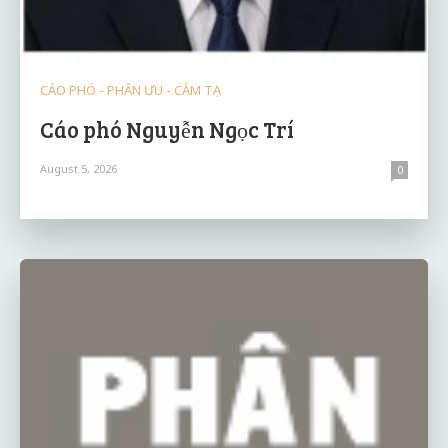
CÁO PHÓ - PHÂN ƯU - CẢM TẠ
Cáo phó Nguyễn Ngọc Trí
August 5, 2026
0