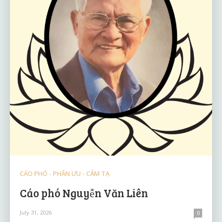
CÁO PHÓ - PHÂN ƯU - CẢM TẠ
Cáo phó Nguyễn Văn Liên
July 31, 2026
0