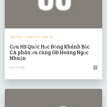
CÁO PHÓ - PHÂN ƯU - CẢM TẠ
Cựu HS Quốc Học Đồng Khánh Bắc
CA phân ưu cùng GĐ Hoàng Ngọc
Nhuận
July 24, 2026
0