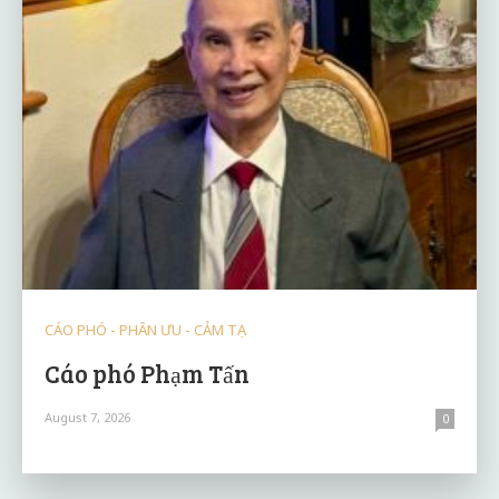
CÁO PHÓ - PHÂN ƯU - CẢM TẠ
Cáo phó Phạm Tấn
August 7, 2026
0