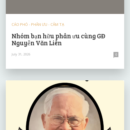
CÁO PHÓ - PHÂN ƯU - CẢM TẠ
Nhóm bạn hữu phân ưu cùng GĐ
Nguyễn Văn Liên
July 31, 2026
0