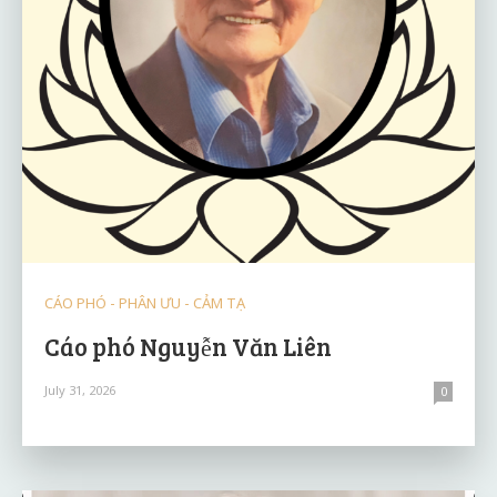
CÁO PHÓ - PHÂN ƯU - CẢM TẠ
Cáo phó Nguyễn Văn Liên
July 31, 2026
0