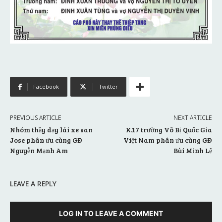
Facebook
Twitter
PREVIOUS ARTICLE
NEXT ARTICLE
Nhóm thầy dạy lái xe san
K.17 trường Võ Bị Quốc Gia
Jose phân ưu cùng GĐ
Việt Nam phân ưu cùng GĐ
Nguyễn Mạnh Am
Bùi Minh Lệ
LEAVE A REPLY
LOG IN TO LEAVE A COMMENT