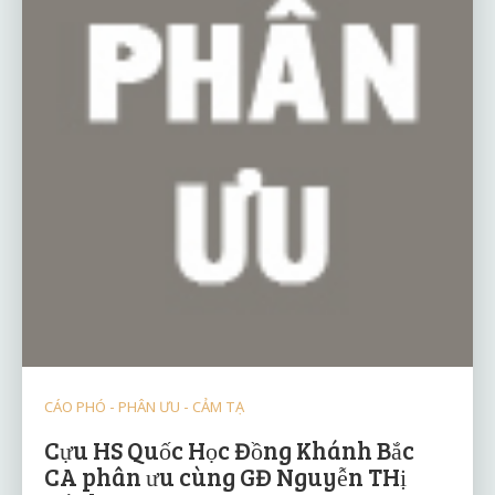
CÁO PHÓ - PHÂN ƯU - CẢM TẠ
Cựu HS Quốc Học Đồng Khánh Bắc
CA phân ưu cùng GĐ Nguyễn THị