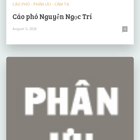
CÁO PHÓ - PHÂN ƯU - CẢM TẠ
Cáo phó Nguyễn Ngọc Trí
August 5, 2026
0