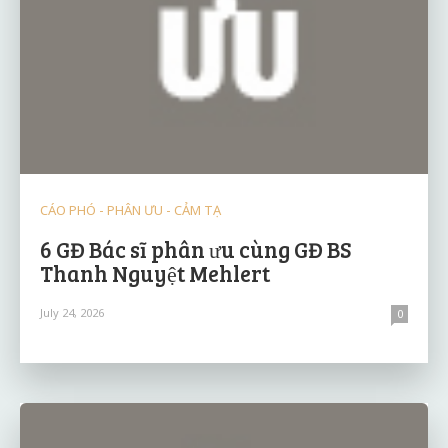
CÁO PHÓ - PHÂN ƯU - CẢM TẠ
6 GĐ Bác sĩ phân ưu cùng GĐ BS
Thanh Nguyệt Mehlert
July 24, 2026
0