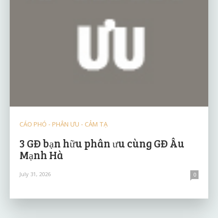
CÁO PHÓ - PHÂN ƯU - CẢM TẠ
3 GĐ bạn hữu phân ưu cùng GĐ Âu
Mạnh Hà
July 31, 2026
0