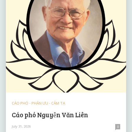
CÁO PHÓ - PHÂN ƯU - CẢM TẠ
Cáo phó Nguyễn Văn Liên
July 31, 2026
0