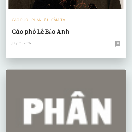
CÁO PHÓ - PHÂN ƯU - CẢM TẠ
Cáo phó Lê Bảo Anh
July 31, 2026
0