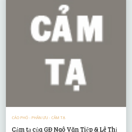
CÁO PHÓ - PHÂN ƯU - CẢM TẠ
Cảm tạ của GĐ Ngô Văn Tiệp & Lê Thị