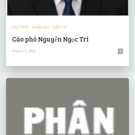
CÁO PHÓ - PHÂN ƯU - CẢM TẠ
Cáo phó Nguyễn Ngọc Trí
August 5, 2026
0