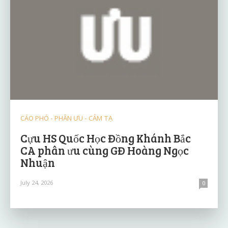
CÁO PHÓ - PHÂN ƯU - CẢM TẠ
Cựu HS Quốc Học Đồng Khánh Bắc
CA phân ưu cùng GĐ Hoàng Ngọc
Nhuận
July 24, 2026
0