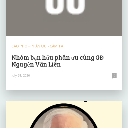
CÁO PHÓ - PHÂN ƯU - CẢM TẠ
Nhóm bạn hữu phân ưu cùng GĐ
Nguyễn Văn Liên
July 31, 2026
0