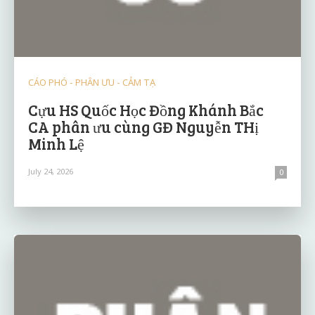
CÁO PHÓ - PHÂN ƯU - CẢM TẠ
Cựu HS Quốc Học Đồng Khánh Bắc
CA phân ưu cùng GĐ Nguyễn THị
Minh Lệ
July 24, 2026
0