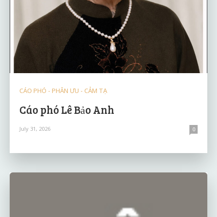
CÁO PHÓ - PHÂN ƯU - CẢM TẠ
Cáo phó Lê Bảo Anh
July 31, 2026
0