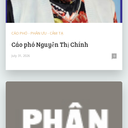
CÁO PHÓ - PHÂN ƯU - CẢM TẠ
Cáo phó Nguyễn Thị Chính
July 31, 2026
0