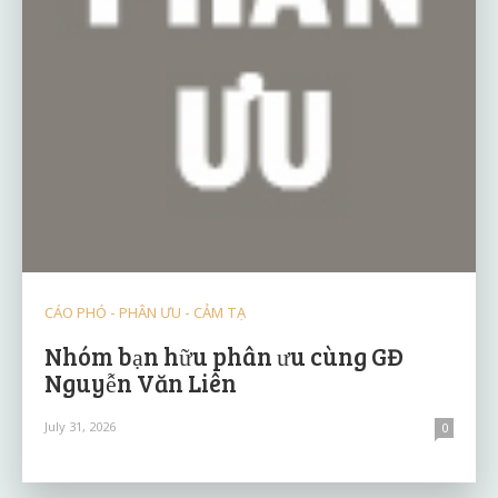
CÁO PHÓ - PHÂN ƯU - CẢM TẠ
Nhóm bạn hữu phân ưu cùng GĐ
Nguyễn Văn Liên
July 31, 2026
0