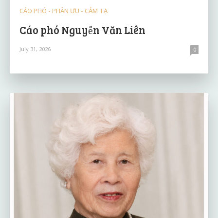
CÁO PHÓ - PHÂN ƯU - CẢM TẠ
Cáo phó Nguyễn Văn Liên
July 31, 2026
0