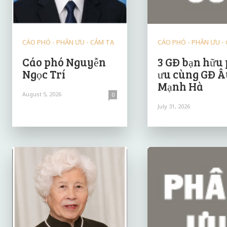
CÁO PHÓ - PHÂN ƯU - CẢM TẠ
CÁO PHÓ - PHÂN ƯU -
Cáo phó Nguyễn
3 GĐ bạn hữu
Ngọc Trí
ưu cùng GĐ Â
Mạnh Hà
August 5, 2026
0
July 31, 2026