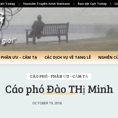
ali Today
Youtube Truyền hình Vietnam
Rao vặt Cali Today
Li
 PHÂN ƯU – CẢM TẠ
CÁC DỊCH VỤ VỀ TANG LỄ
NGHIÊN C
CÁO PHÓ - PHÂN ƯU - CẢM TẠ
Cáo phó Đào THị Minh
OCTOBER 19, 2018