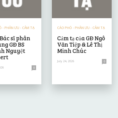
 - PHÂN ƯU - CẢM TẠ
CÁO PHÓ - PHÂN ƯU - CẢM TẠ
 Bác sĩ phân
Cảm tạ của GĐ Ngô
ùng GĐ BS
Văn Tiệp & Lê Thị
h Nguyệt
Minh Chúc
ert
July 24, 2026
0
026
0