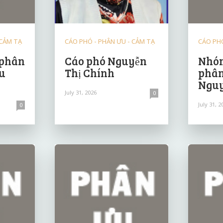
 CẢM TẠ
CÁO PHÓ - PHÂN ƯU - CẢM TẠ
CÁO PHÓ
 phân
Cáo phó Nguyễn
Nhóm
u
Thị Chính
phân
Nguy
July 31, 2026
0
July 31, 2
0