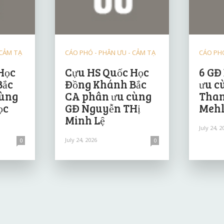
 CẢM TẠ
CÁO PHÓ - PHÂN ƯU - CẢM TẠ
CÁO PHÓ
Học
Cựu HS Quốc Học
6 GĐ
Bắc
Đồng Khánh Bắc
ưu c
cùng
CA phân ưu cùng
Than
ọc
GĐ Nguyễn THị
Mehl
Minh Lệ
July 24, 2
July 24, 2026
0
0