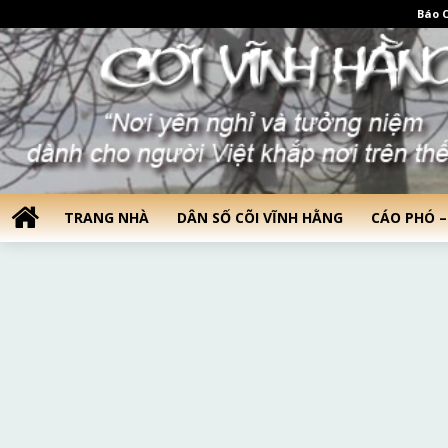
Báo C
TRANG NHÀ
DÂN SỐ CÕI VĨNH HẰNG
CÁO PHÓ –