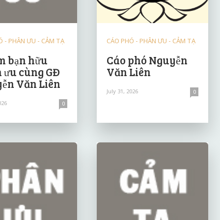
 - PHÂN ƯU - CẢM TẠ
CÁO PHÓ - PHÂN ƯU - CẢM TẠ
 bạn hữu
Cáo phó Nguyễn
 ưu cùng GĐ
Văn Liên
ễn Văn Liên
July 31, 2026
0
026
0