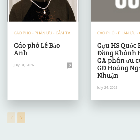
CÁO PHÓ - PHÂN ƯU - CẢM TẠ
CÁO PHÓ - PHÂN ƯU -
Cáo phó Lê Bảo
Cựu HS Quốc 
Anh
Đồng Khánh 
CA phân ưu 
July 31, 2026
0
GĐ Hoàng Ng
Nhuận
July 24, 2026