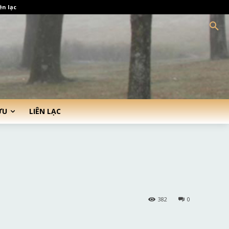
ên lạc
ỨU
LIÊN LẠC
382
0