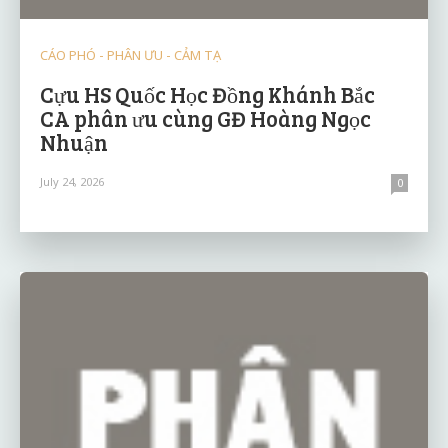
CÁO PHÓ - PHÂN ƯU - CẢM TẠ
Cựu HS Quốc Học Đồng Khánh Bắc
CA phân ưu cùng GĐ Hoàng Ngọc
Nhuận
July 24, 2026
0