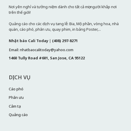
Nơi yên nghỉ và tưởng niệm dành cho tất cả mọi người khắp nơi
trên thế giới!
Quảng cáo cho các dịch vụ tang lễ: Bia, Mộ phần, vòng hoa, nhà
quàn, cáo phó, phân ưu, quay phim, in bảng Poster,...
Nhật báo Cali Today
|
(408) 297-8271
Email: nhatbaocalitoday@yahoo.com
1460 Tully Road #601, San Jose, CA 95122
DỊCH VỤ
Cáo phó
Phân ưu
Cảm tạ
Quảng cáo