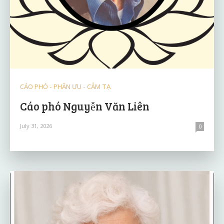
CÁO PHÓ - PHÂN ƯU - CẢM TẠ
Cáo phó Nguyễn Văn Liên
July 31, 2026
0