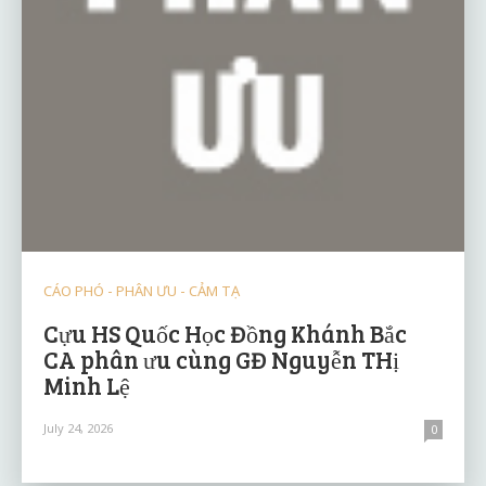
CÁO PHÓ - PHÂN ƯU - CẢM TẠ
Cựu HS Quốc Học Đồng Khánh Bắc
CA phân ưu cùng GĐ Nguyễn THị
Minh Lệ
July 24, 2026
0