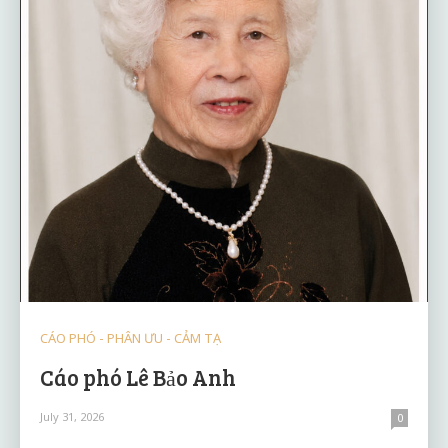
CÁO PHÓ - PHÂN ƯU - CẢM TẠ
Cáo phó Lê Bảo Anh
July 31, 2026
0