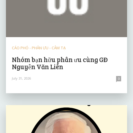
CÁO PHÓ - PHÂN ƯU - CẢM TẠ
Nhóm bạn hữu phân ưu cùng GĐ
Nguyễn Văn Liên
July 31, 2026
0