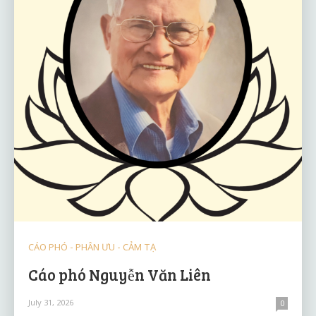
CÁO PHÓ - PHÂN ƯU - CẢM TẠ
Cáo phó Nguyễn Văn Liên
July 31, 2026
0