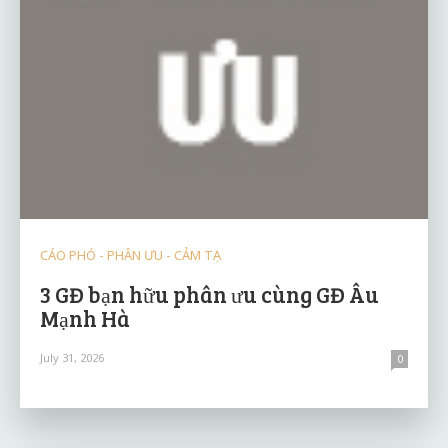
CÁO PHÓ - PHÂN ƯU - CẢM TẠ
3 GĐ bạn hữu phân ưu cùng GĐ Âu
Mạnh Hà
July 31, 2026
0