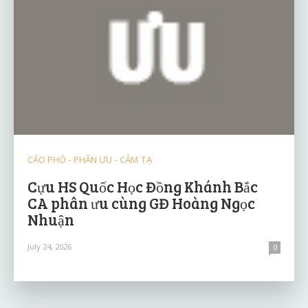
CÁO PHÓ - PHÂN ƯU - CẢM TẠ
Cựu HS Quốc Học Đồng Khánh Bắc
CA phân ưu cùng GĐ Hoàng Ngọc
Nhuận
July 24, 2026
0