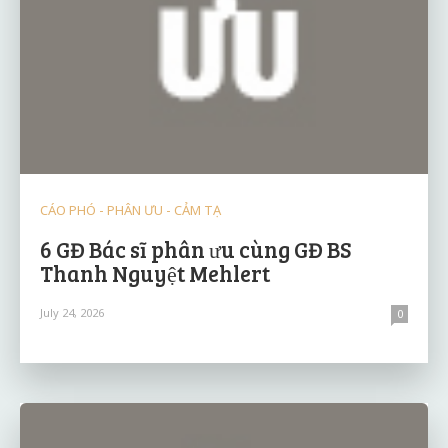
CÁO PHÓ - PHÂN ƯU - CẢM TẠ
6 GĐ Bác sĩ phân ưu cùng GĐ BS
Thanh Nguyệt Mehlert
July 24, 2026
0