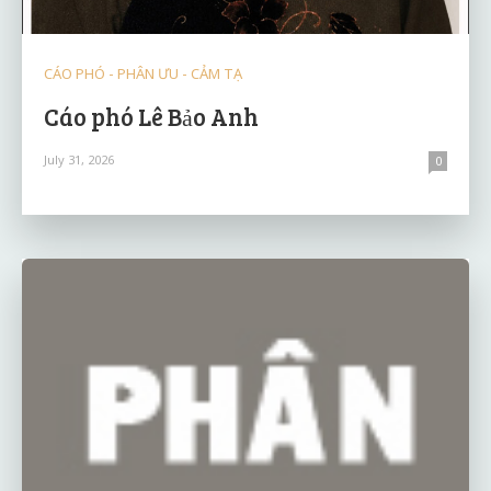
CÁO PHÓ - PHÂN ƯU - CẢM TẠ
Cáo phó Lê Bảo Anh
July 31, 2026
0