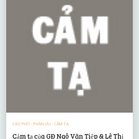
CÁO PHÓ - PHÂN ƯU - CẢM TẠ
Cảm tạ của GĐ Ngô Văn Tiệp & Lê Thị