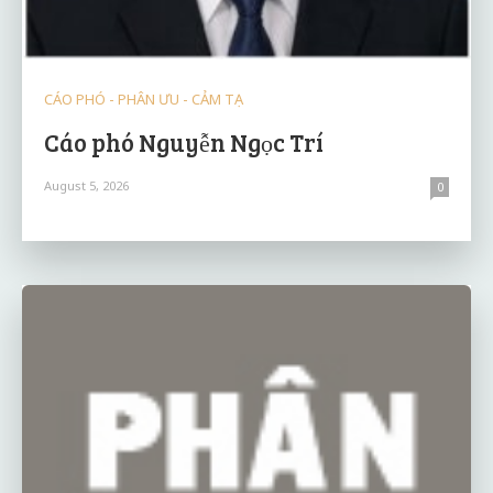
CÁO PHÓ - PHÂN ƯU - CẢM TẠ
Cáo phó Nguyễn Ngọc Trí
August 5, 2026
0