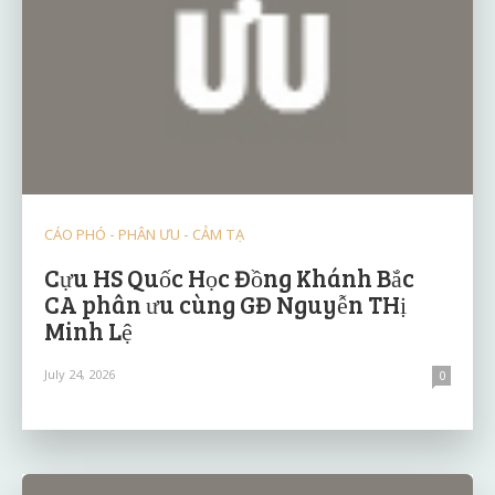
CÁO PHÓ - PHÂN ƯU - CẢM TẠ
Cựu HS Quốc Học Đồng Khánh Bắc
CA phân ưu cùng GĐ Nguyễn THị
Minh Lệ
July 24, 2026
0