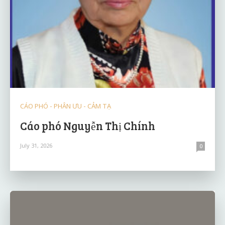
CÁO PHÓ - PHÂN ƯU - CẢM TẠ
Cáo phó Nguyễn Thị Chính
July 31, 2026
0