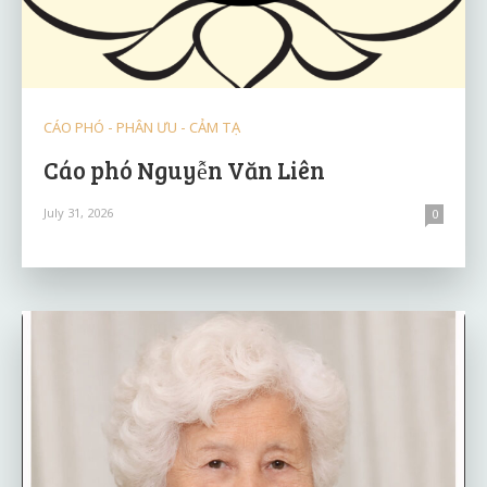
CÁO PHÓ - PHÂN ƯU - CẢM TẠ
Cáo phó Nguyễn Văn Liên
July 31, 2026
0