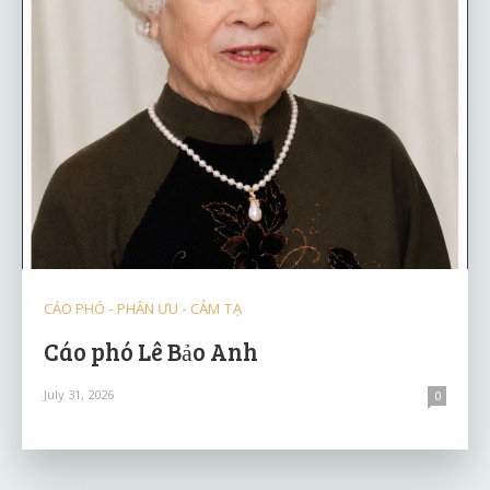
CÁO PHÓ - PHÂN ƯU - CẢM TẠ
Cáo phó Lê Bảo Anh
July 31, 2026
0