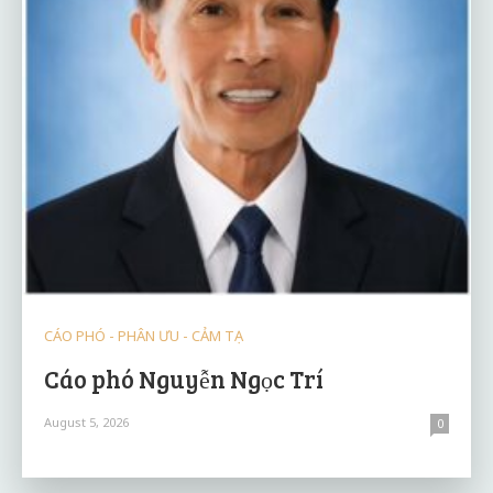
CÁO PHÓ - PHÂN ƯU - CẢM TẠ
Cáo phó Nguyễn Ngọc Trí
August 5, 2026
0