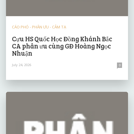
CÁO PHÓ - PHÂN ƯU - CẢM TẠ
Cựu HS Quốc Học Đồng Khánh Bắc
CA phân ưu cùng GĐ Hoàng Ngọc
Nhuận
July 24, 2026
0