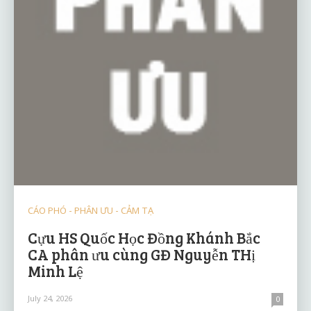
CÁO PHÓ - PHÂN ƯU - CẢM TẠ
Cựu HS Quốc Học Đồng Khánh Bắc
CA phân ưu cùng GĐ Nguyễn THị
Minh Lệ
July 24, 2026
0