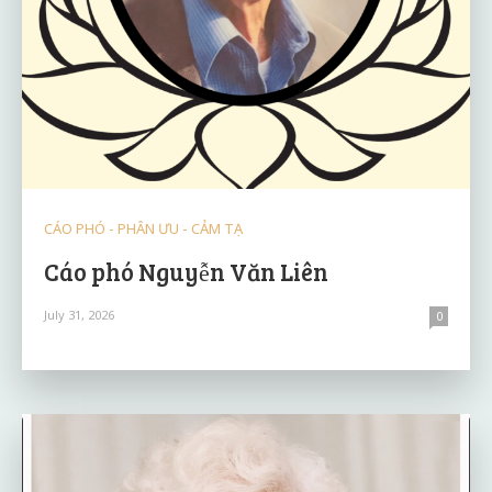
CÁO PHÓ - PHÂN ƯU - CẢM TẠ
Cáo phó Nguyễn Văn Liên
July 31, 2026
0