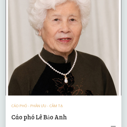
CÁO PHÓ - PHÂN ƯU - CẢM TẠ
Cáo phó Lê Bảo Anh