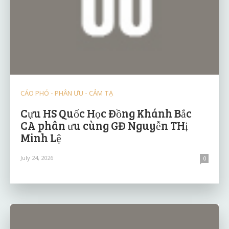
CÁO PHÓ - PHÂN ƯU - CẢM TẠ
Cựu HS Quốc Học Đồng Khánh Bắc
CA phân ưu cùng GĐ Nguyễn THị
Minh Lệ
July 24, 2026
0