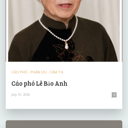
CÁO PHÓ - PHÂN ƯU - CẢM TẠ
Cáo phó Lê Bảo Anh
July 31, 2026
0