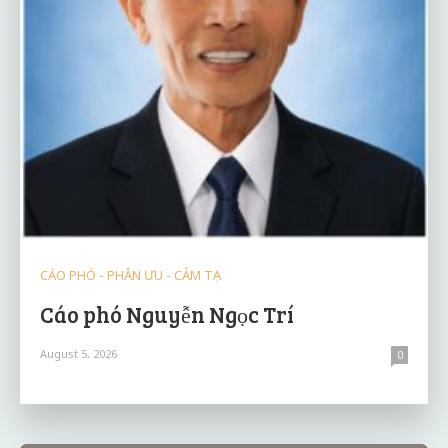
CÁO PHÓ - PHÂN ƯU - CẢM TẠ
Cáo phó Nguyễn Ngọc Trí
August 5, 2026
0