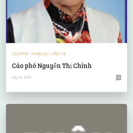
CÁO PHÓ - PHÂN ƯU - CẢM TẠ
Cáo phó Nguyễn Thị Chính
July 31, 2026
0