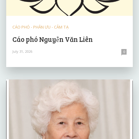
CÁO PHÓ - PHÂN ƯU - CẢM TẠ
Cáo phó Nguyễn Văn Liên
July 31, 2026
0