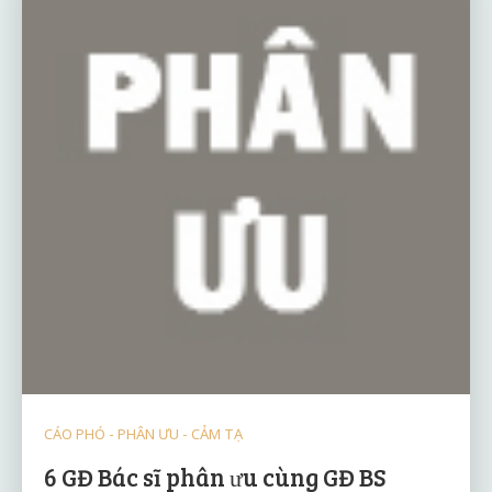
CÁO PHÓ - PHÂN ƯU - CẢM TẠ
6 GĐ Bác sĩ phân ưu cùng GĐ BS