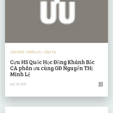
CÁO PHÓ - PHÂN ƯU - CẢM TẠ
Cựu HS Quốc Học Đồng Khánh Bắc
CA phân ưu cùng GĐ Nguyễn THị
Minh Lệ
July 24, 2026
0