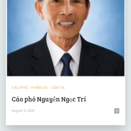
CÁO PHÓ - PHÂN ƯU - CẢM TẠ
Cáo phó Nguyễn Ngọc Trí
August 5, 2026
0