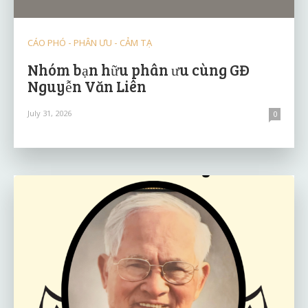
CÁO PHÓ - PHÂN ƯU - CẢM TẠ
Nhóm bạn hữu phân ưu cùng GĐ
Nguyễn Văn Liên
July 31, 2026
0