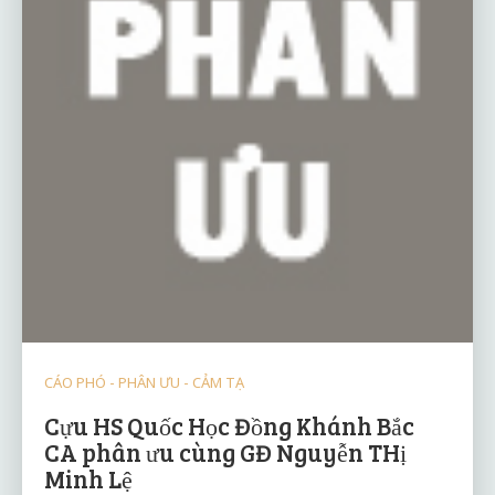
CÁO PHÓ - PHÂN ƯU - CẢM TẠ
Cựu HS Quốc Học Đồng Khánh Bắc
CA phân ưu cùng GĐ Nguyễn THị
Minh Lệ