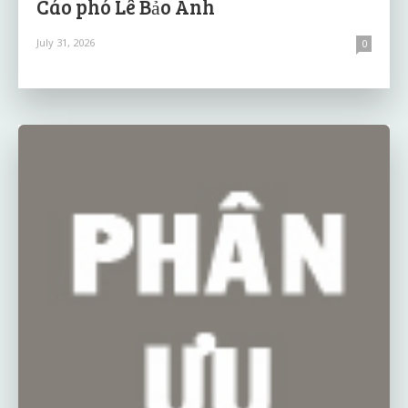
Cáo phó Lê Bảo Anh
July 31, 2026
0