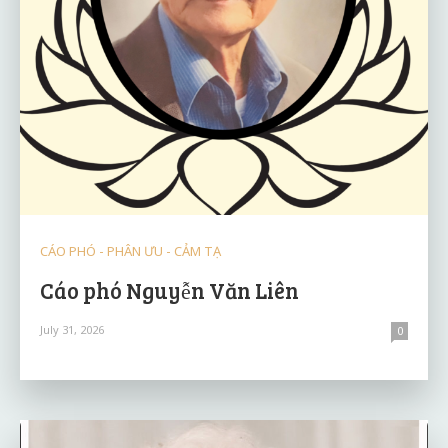
CÁO PHÓ - PHÂN ƯU - CẢM TẠ
Cáo phó Nguyễn Văn Liên
July 31, 2026
0