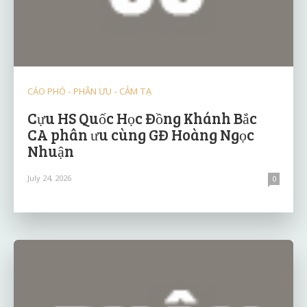
CÁO PHÓ - PHÂN ƯU - CẢM TẠ
Cựu HS Quốc Học Đồng Khánh Bắc
CA phân ưu cùng GĐ Hoàng Ngọc
Nhuận
July 24, 2026
0