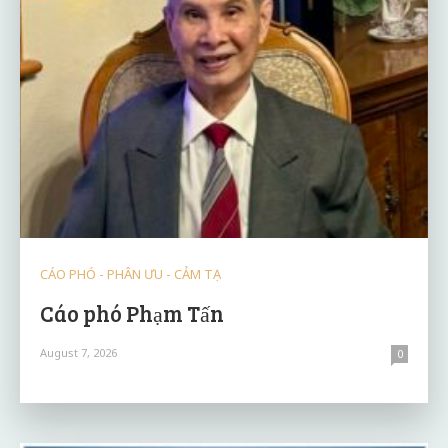
CÁO PHÓ - PHÂN ƯU - CẢM TẠ
Cáo phó Phạm Tấn
August 7, 2026
0