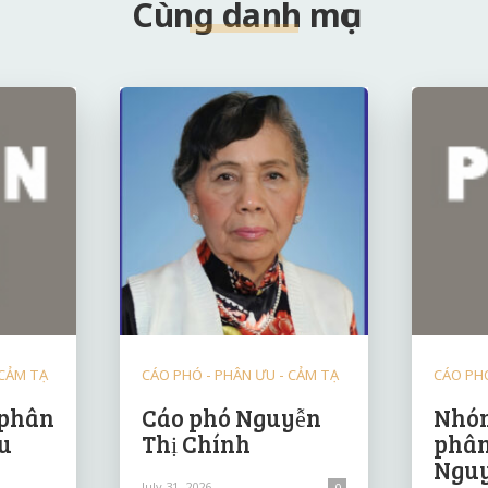
Cùng danh mục
 CẢM TẠ
CÁO PHÓ - PHÂN ƯU - CẢM TẠ
CÁO PHÓ
 phân
Cáo phó Nguyễn
Nhóm
u
Thị Chính
phân
Nguy
July 31, 2026
0