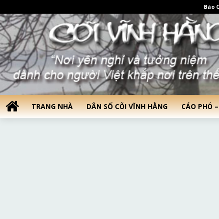
Báo C
TRANG NHÀ
DÂN SỐ CÕI VĨNH HẰNG
CÁO PHÓ –