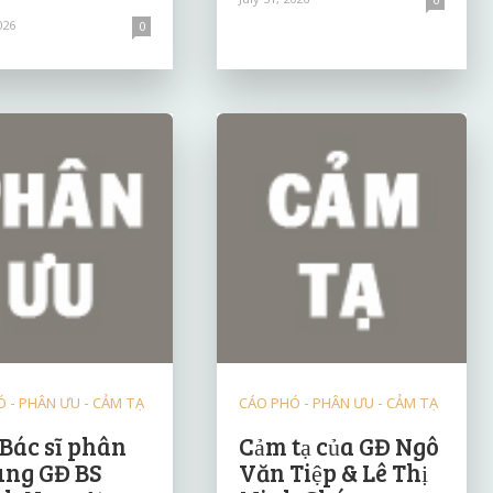
026
0
 - PHÂN ƯU - CẢM TẠ
CÁO PHÓ - PHÂN ƯU - CẢM TẠ
 Bác sĩ phân
Cảm tạ của GĐ Ngô
ùng GĐ BS
Văn Tiệp & Lê Thị