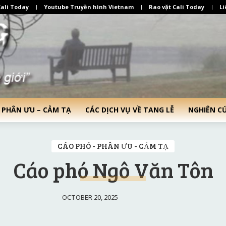
ali Today
Youtube Truyền hình Vietnam
Rao vặt Cali Today
Li
 PHÂN ƯU – CẢM TẠ
CÁC DỊCH VỤ VỀ TANG LỄ
NGHIÊN C
CÁO PHÓ - PHÂN ƯU - CẢM TẠ
Cáo phó Ngô Văn Tôn
OCTOBER 20, 2025