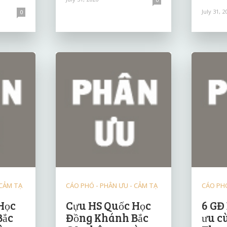
July 31, 2
0
 CẢM TẠ
CÁO PHÓ - PHÂN ƯU - CẢM TẠ
CÁO PHÓ
Học
Cựu HS Quốc Học
6 GĐ
Bắc
Đồng Khánh Bắc
ưu c