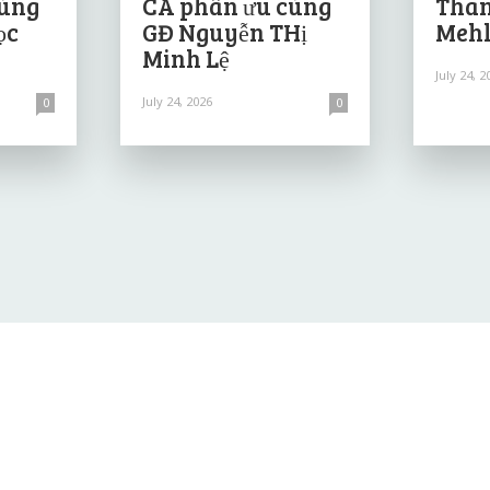
cùng
CA phân ưu cùng
Than
ọc
GĐ Nguyễn THị
Mehl
Minh Lệ
July 24, 2
July 24, 2026
0
0