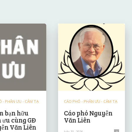
 - PHÂN ƯU - CẢM TẠ
CÁO PHÓ - PHÂN ƯU - CẢM TẠ
 bạn hữu
Cáo phó Nguyễn
 ưu cùng GĐ
Văn Liên
ễn Văn Liên
July 31, 2026
0