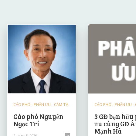
CÁO PHÓ - PHÂN ƯU - CẢM TẠ
CÁO PHÓ - PHÂN ƯU -
Cáo phó Nguyễn
3 GĐ bạn hữu
Ngọc Trí
ưu cùng GĐ Â
Mạnh Hà
August 5, 2026
0