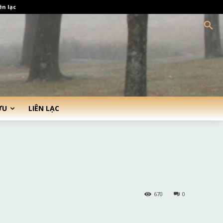
ên lạc
ỨU
LIÊN LẠC
670
0