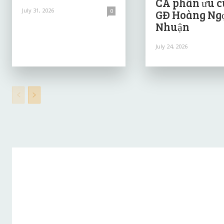
CA phân ưu 
July 31, 2026
0
GĐ Hoàng Ng
Nhuận
July 24, 2026