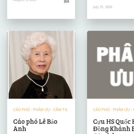
July 31, 2026
CÁO PHÓ - PHÂN ƯU - CẢM TẠ
CÁO PHÓ - PHÂN ƯU -
Cáo phó Lê Bảo
Cựu HS Quốc 
Anh
Đồng Khánh 