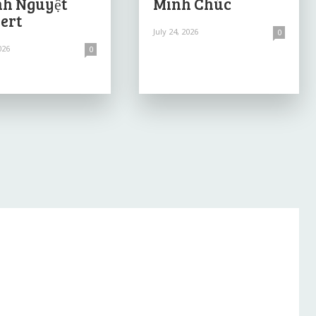
h Nguyệt
Minh Chúc
ert
July 24, 2026
0
026
0