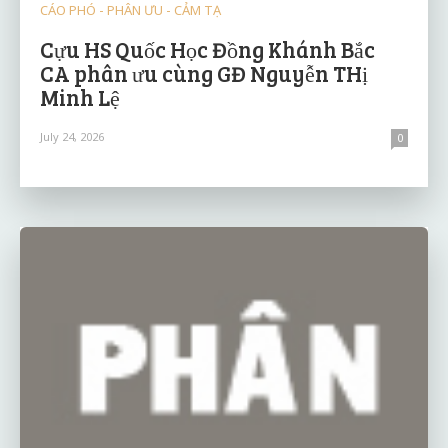
CÁO PHÓ - PHÂN ƯU - CẢM TẠ
Cựu HS Quốc Học Đồng Khánh Bắc
CA phân ưu cùng GĐ Nguyễn THị
Minh Lệ
July 24, 2026
0