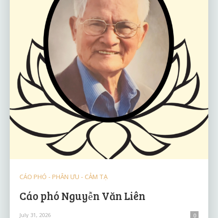
CÁO PHÓ - PHÂN ƯU - CẢM TẠ
Cáo phó Nguyễn Văn Liên
July 31, 2026
0