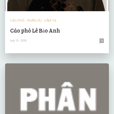
CÁO PHÓ - PHÂN ƯU - CẢM TẠ
Cáo phó Lê Bảo Anh
July 31, 2026
0