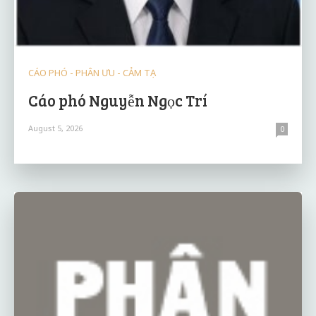
CÁO PHÓ - PHÂN ƯU - CẢM TẠ
Cáo phó Nguyễn Ngọc Trí
August 5, 2026
0