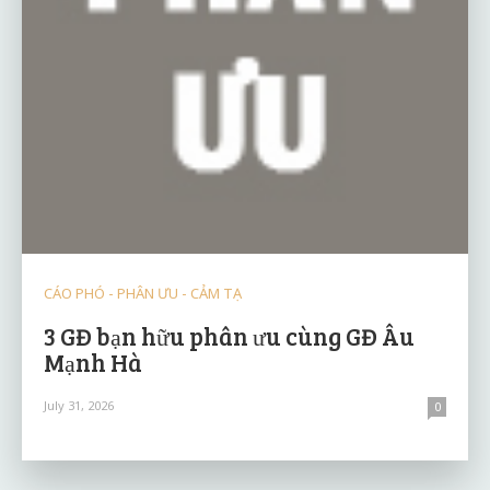
CÁO PHÓ - PHÂN ƯU - CẢM TẠ
3 GĐ bạn hữu phân ưu cùng GĐ Âu
Mạnh Hà
July 31, 2026
0