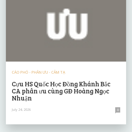
CÁO PHÓ - PHÂN ƯU - CẢM TẠ
Cựu HS Quốc Học Đồng Khánh Bắc
CA phân ưu cùng GĐ Hoàng Ngọc
Nhuận
July 24, 2026
0