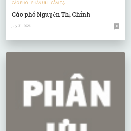
CÁO PHÓ - PHÂN ƯU - CẢM TẠ
Cáo phó Nguyễn Thị Chính
July 31, 2026
0