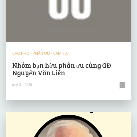
CÁO PHÓ - PHÂN ƯU - CẢM TẠ
Nhóm bạn hữu phân ưu cùng GĐ
Nguyễn Văn Liên
July 31, 2026
0