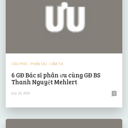
CÁO PHÓ - PHÂN ƯU - CẢM TẠ
6 GĐ Bác sĩ phân ưu cùng GĐ BS
Thanh Nguyệt Mehlert
July 24, 2026
0