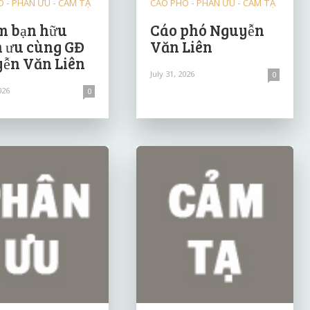
 - PHÂN ƯU - CẢM TẠ
CÁO PHÓ - PHÂN ƯU - CẢM TẠ
 bạn hữu
Cáo phó Nguyễn
 ưu cùng GĐ
Văn Liên
ễn Văn Liên
July 31, 2026
0
026
0