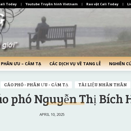
ali Today
Youtube Truyền hình Vietnam
Rao vặt Cali Today
Li
 PHÂN ƯU – CẢM TẠ
CÁC DỊCH VỤ VỀ TANG LỄ
NGHIÊN C
CÁO PHÓ - PHÂN ƯU - CẢM TẠ
TÀI LIỆU NHÂN THÂN
o phó Nguyễn Thị Bích 
APRIL 10, 2025