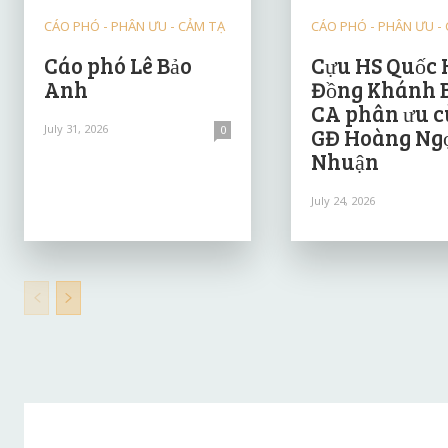
CÁO PHÓ - PHÂN ƯU - CẢM TẠ
CÁO PHÓ - PHÂN ƯU -
Cáo phó Lê Bảo
Cựu HS Quốc 
Anh
Đồng Khánh 
CA phân ưu 
July 31, 2026
0
GĐ Hoàng Ng
Nhuận
July 24, 2026