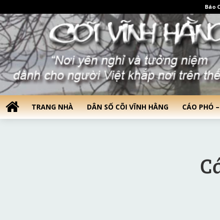
Báo C
TRANG NHÀ
DÂN SỐ CÕI VĨNH HẰNG
CÁO PHÓ –
Cá