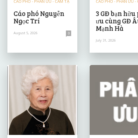
CÁO PHÓ - PHÂN ƯU - CẢM TẠ
CÁO PHÓ - PHÂN ƯU -
Cáo phó Nguyễn
3 GĐ bạn hữu
Ngọc Trí
ưu cùng GĐ Â
Mạnh Hà
August 5, 2026
0
July 31, 2026