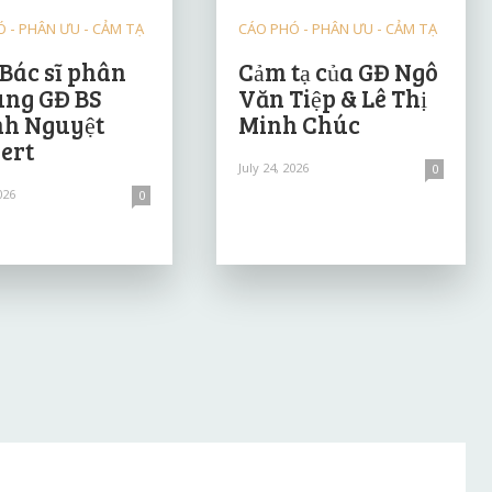
 - PHÂN ƯU - CẢM TẠ
CÁO PHÓ - PHÂN ƯU - CẢM TẠ
 Bác sĩ phân
Cảm tạ của GĐ Ngô
ùng GĐ BS
Văn Tiệp & Lê Thị
h Nguyệt
Minh Chúc
ert
July 24, 2026
0
026
0