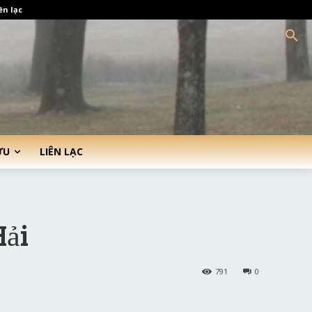
ên lạc
ỨU
LIÊN LẠC
Hải
791
0