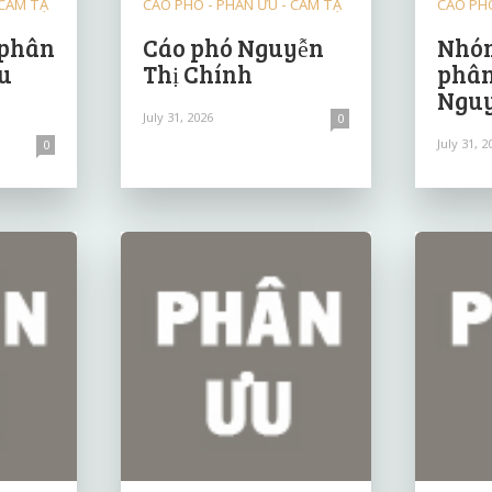
 CẢM TẠ
CÁO PHÓ - PHÂN ƯU - CẢM TẠ
CÁO PHÓ
 phân
Cáo phó Nguyễn
Nhóm
u
Thị Chính
phân
Nguy
July 31, 2026
0
July 31, 2
0