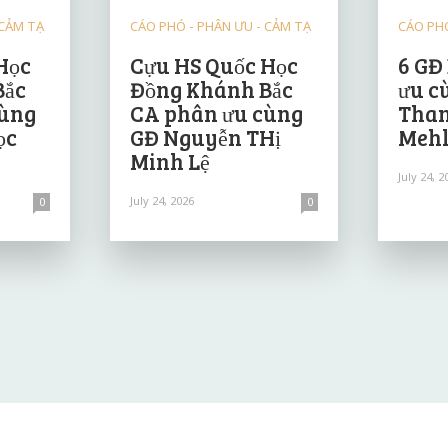
 CẢM TẠ
CÁO PHÓ - PHÂN ƯU - CẢM TẠ
CÁO PHÓ
Học
Cựu HS Quốc Học
6 GĐ
Bắc
Đồng Khánh Bắc
ưu c
cùng
CA phân ưu cùng
Than
ọc
GĐ Nguyễn THị
Mehl
Minh Lệ
July 24, 2
July 24, 2026
0
0