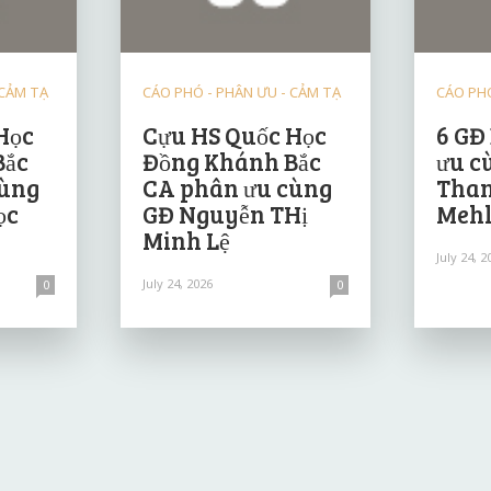
 CẢM TẠ
CÁO PHÓ - PHÂN ƯU - CẢM TẠ
CÁO PHÓ
Học
Cựu HS Quốc Học
6 GĐ
Bắc
Đồng Khánh Bắc
ưu c
cùng
CA phân ưu cùng
Than
ọc
GĐ Nguyễn THị
Mehl
Minh Lệ
July 24, 2
July 24, 2026
0
0