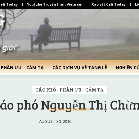
ali Today
Youtube Truyền hình Vietnam
Rao vặt Cali Today
Li
 PHÂN ƯU – CẢM TẠ
CÁC DỊCH VỤ VỀ TANG LỄ
NGHIÊN C
CÁO PHÓ - PHÂN ƯU - CẢM TẠ
áo phó Nguyễn Thị Chừ
AUGUST 30, 2016