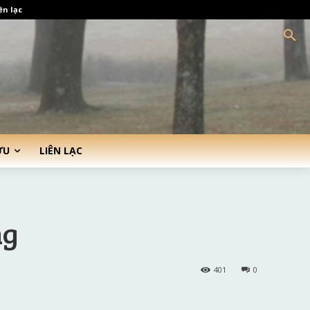
ên lạc
ỨU
LIÊN LẠC
ng
401
0