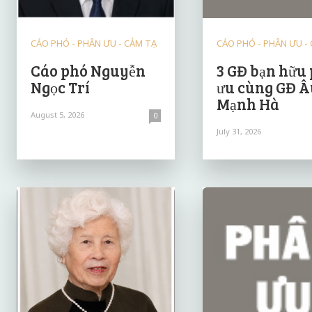
CÁO PHÓ - PHÂN ƯU - CẢM TẠ
CÁO PHÓ - PHÂN ƯU -
Cáo phó Nguyễn
3 GĐ bạn hữu
Ngọc Trí
ưu cùng GĐ Â
Mạnh Hà
August 5, 2026
0
July 31, 2026