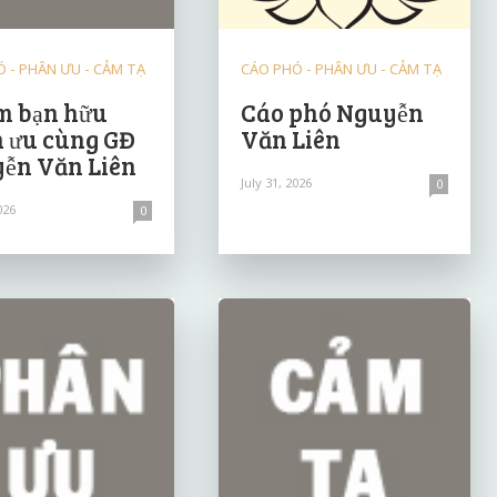
 - PHÂN ƯU - CẢM TẠ
CÁO PHÓ - PHÂN ƯU - CẢM TẠ
 bạn hữu
Cáo phó Nguyễn
 ưu cùng GĐ
Văn Liên
ễn Văn Liên
July 31, 2026
0
026
0