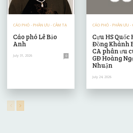
CÁO PHÓ - PHÂN ƯU - CẢM TẠ
CÁO PHÓ - PHÂN ƯU -
Cáo phó Lê Bảo
Cựu HS Quốc 
Anh
Đồng Khánh 
CA phân ưu 
July 31, 2026
0
GĐ Hoàng Ng
Nhuận
July 24, 2026