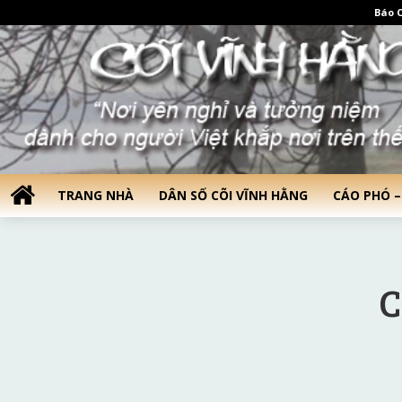
Báo C
TRANG NHÀ
DÂN SỐ CÕI VĨNH HẰNG
CÁO PHÓ –
C