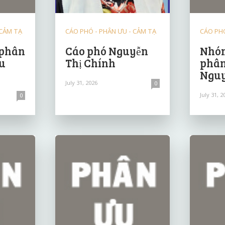
 CẢM TẠ
CÁO PHÓ - PHÂN ƯU - CẢM TẠ
CÁO PHÓ
 phân
Cáo phó Nguyễn
Nhóm
u
Thị Chính
phân
Nguy
July 31, 2026
0
July 31, 2
0