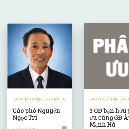
CÁO PHÓ - PHÂN ƯU - CẢM TẠ
CÁO PHÓ - PHÂN ƯU -
Cáo phó Nguyễn
3 GĐ bạn hữu
Ngọc Trí
ưu cùng GĐ Â
Mạnh Hà
August 5, 2026
0