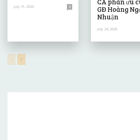
CA phân ưu 
July 31, 2026
0
GĐ Hoàng Ng
Nhuận
July 24, 2026