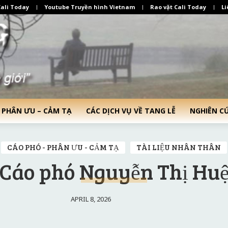
ali Today
Youtube Truyền hình Vietnam
Rao vặt Cali Today
Li
 PHÂN ƯU – CẢM TẠ
CÁC DỊCH VỤ VỀ TANG LỄ
NGHIÊN C
CÁO PHÓ - PHÂN ƯU - CẢM TẠ
TÀI LIỆU NHÂN THÂN
Cáo phó Nguyễn Thị Hu
APRIL 8, 2026