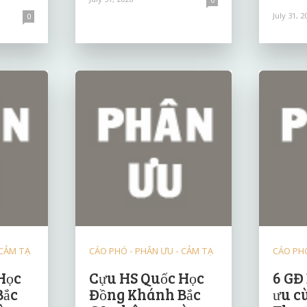
July 31, 2
0
 CẢM TẠ
CÁO PHÓ - PHÂN ƯU - CẢM TẠ
CÁO PHÓ
Học
Cựu HS Quốc Học
6 GĐ
Bắc
Đồng Khánh Bắc
ưu c