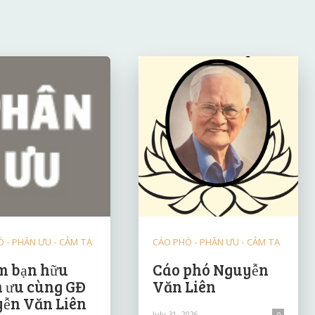
 - PHÂN ƯU - CẢM TẠ
CÁO PHÓ - PHÂN ƯU - CẢM TẠ
 bạn hữu
Cáo phó Nguyễn
 ưu cùng GĐ
Văn Liên
ễn Văn Liên
July 31, 2026
0