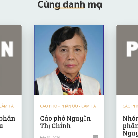
Cùng danh mục
 CẢM TẠ
CÁO PHÓ - PHÂN ƯU - CẢM TẠ
CÁO PHÓ
 phân
Cáo phó Nguyễn
Nhóm
u
Thị Chính
phân
Nguy
July 31, 2026
0