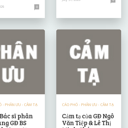
026
0
 - PHÂN ƯU - CẢM TẠ
CÁO PHÓ - PHÂN ƯU - CẢM TẠ
 Bác sĩ phân
Cảm tạ của GĐ Ngô
ùng GĐ BS
Văn Tiệp & Lê Thị