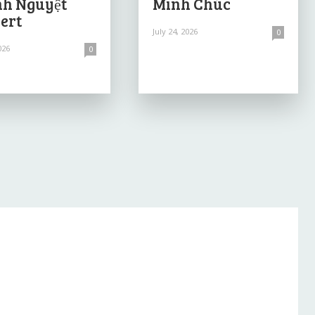
h Nguyệt
Minh Chúc
ert
July 24, 2026
0
026
0