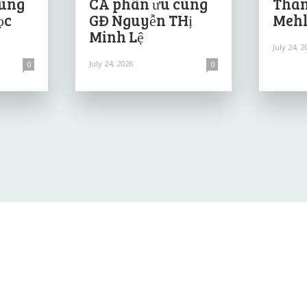
cùng
CA phân ưu cùng
Than
ọc
GĐ Nguyễn THị
Mehl
Minh Lệ
July 24, 2
July 24, 2026
0
0