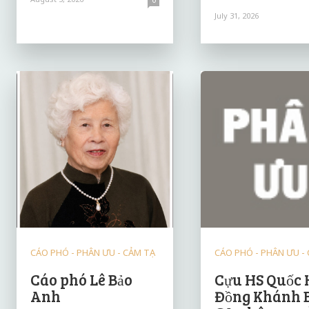
July 31, 2026
CÁO PHÓ - PHÂN ƯU - CẢM TẠ
CÁO PHÓ - PHÂN ƯU -
Cáo phó Lê Bảo
Cựu HS Quốc 
Anh
Đồng Khánh 