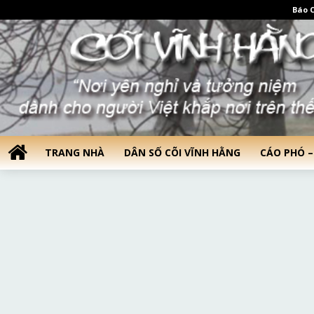
Báo C
TRANG NHÀ
DÂN SỐ CÕI VĨNH HẰNG
CÁO PHÓ –