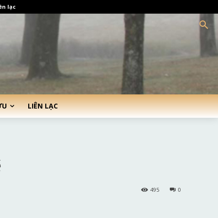
ên lạc
ỨU
LIÊN LẠC
ệ
495
0