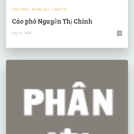
CÁO PHÓ - PHÂN ƯU - CẢM TẠ
Cáo phó Nguyễn Thị Chính
July 31, 2026
0