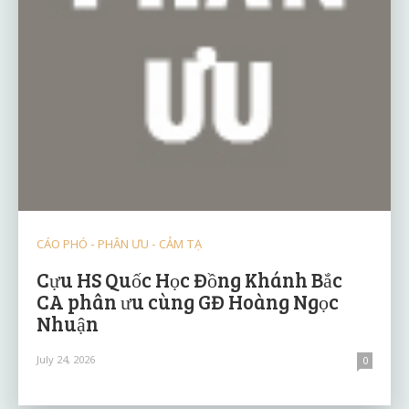
CÁO PHÓ - PHÂN ƯU - CẢM TẠ
Cựu HS Quốc Học Đồng Khánh Bắc
CA phân ưu cùng GĐ Hoàng Ngọc
Nhuận
July 24, 2026
0