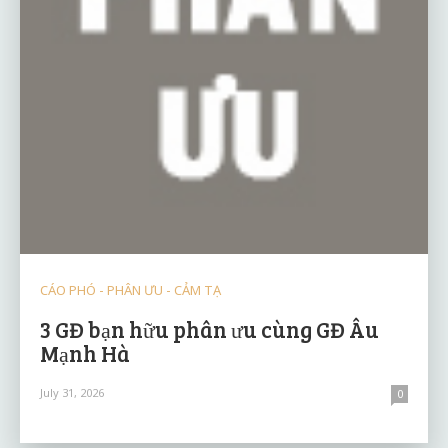
CÁO PHÓ - PHÂN ƯU - CẢM TẠ
3 GĐ bạn hữu phân ưu cùng GĐ Âu
Mạnh Hà
July 31, 2026
0