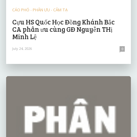
CÁO PHÓ - PHÂN ƯU - CẢM TẠ
Cựu HS Quốc Học Đồng Khánh Bắc
CA phân ưu cùng GĐ Nguyễn THị
Minh Lệ
July 24, 2026
0