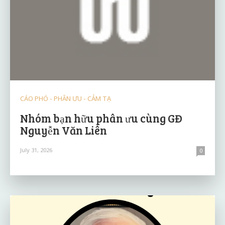
CÁO PHÓ - PHÂN ƯU - CẢM TẠ
Nhóm bạn hữu phân ưu cùng GĐ
Nguyễn Văn Liên
July 31, 2026
0