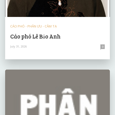
CÁO PHÓ - PHÂN ƯU - CẢM TẠ
Cáo phó Lê Bảo Anh
July 31, 2026
0