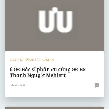
CÁO PHÓ - PHÂN ƯU - CẢM TẠ
6 GĐ Bác sĩ phân ưu cùng GĐ BS
Thanh Nguyệt Mehlert
July 24, 2026
0