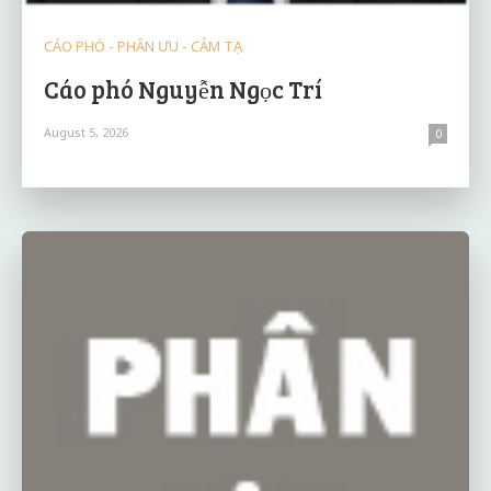
CÁO PHÓ - PHÂN ƯU - CẢM TẠ
Cáo phó Nguyễn Ngọc Trí
August 5, 2026
0