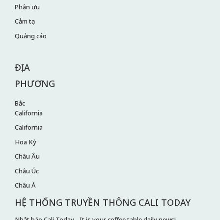
Phân ưu
Cảm tạ
Quảng cáo
ĐỊA
PHƯƠNG
Bắc
California
California
Hoa Kỳ
Châu Âu
Châu Úc
Châu Á
HỆ THỐNG TRUYỀN THÔNG CALI TODAY
Nhật báo Cali Today - It is your coffee table daily news!