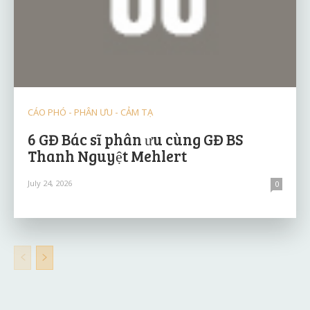
CÁO PHÓ - PHÂN ƯU - CẢM TẠ
6 GĐ Bác sĩ phân ưu cùng GĐ BS
Thanh Nguyệt Mehlert
July 24, 2026
0