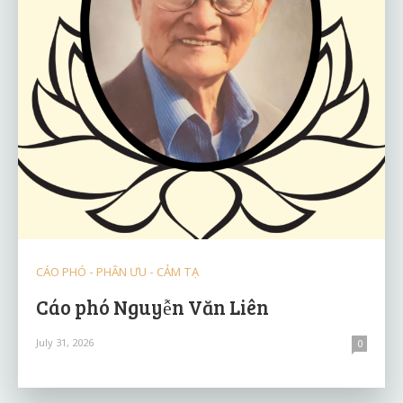
CÁO PHÓ - PHÂN ƯU - CẢM TẠ
Cáo phó Nguyễn Văn Liên
July 31, 2026
0