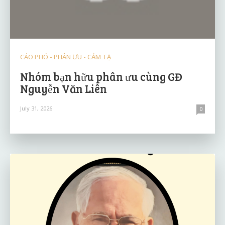
CÁO PHÓ - PHÂN ƯU - CẢM TẠ
Nhóm bạn hữu phân ưu cùng GĐ
Nguyễn Văn Liên
July 31, 2026
0