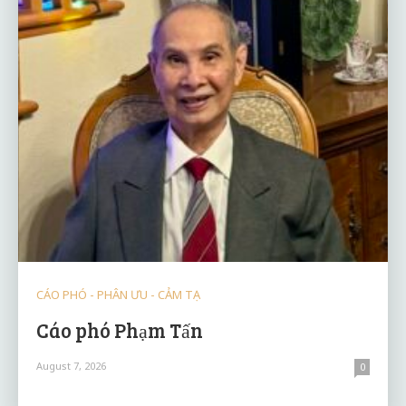
CÁO PHÓ - PHÂN ƯU - CẢM TẠ
Cáo phó Phạm Tấn
August 7, 2026
0