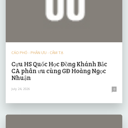
CÁO PHÓ - PHÂN ƯU - CẢM TẠ
Cựu HS Quốc Học Đồng Khánh Bắc
CA phân ưu cùng GĐ Hoàng Ngọc
Nhuận
July 24, 2026
0