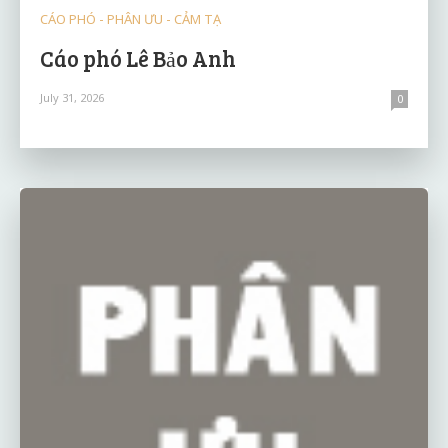
CÁO PHÓ - PHÂN ƯU - CẢM TẠ
Cáo phó Lê Bảo Anh
July 31, 2026
0