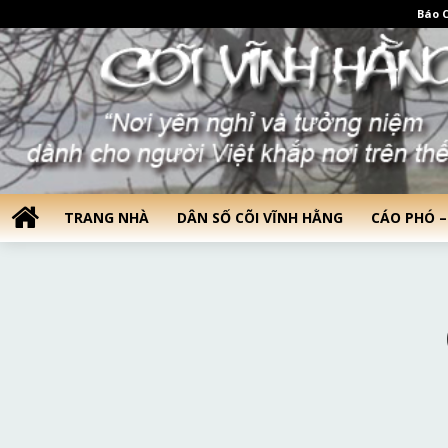
Báo C
TRANG NHÀ
DÂN SỐ CÕI VĨNH HẰNG
CÁO PHÓ –