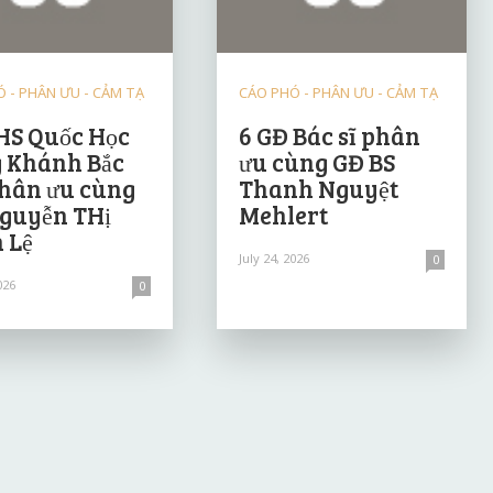
 - PHÂN ƯU - CẢM TẠ
CÁO PHÓ - PHÂN ƯU - CẢM TẠ
HS Quốc Học
6 GĐ Bác sĩ phân
 Khánh Bắc
ưu cùng GĐ BS
hân ưu cùng
Thanh Nguyệt
guyễn THị
Mehlert
 Lệ
July 24, 2026
0
026
0