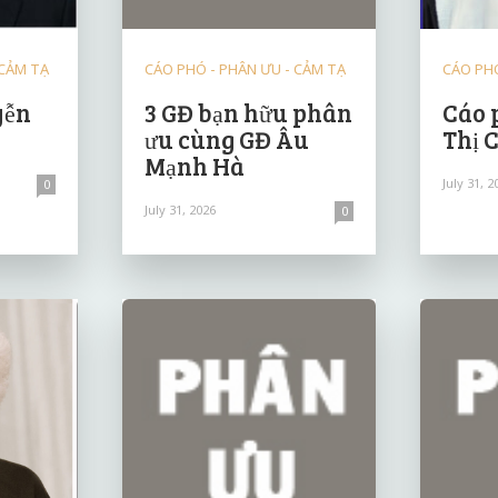
 CẢM TẠ
CÁO PHÓ - PHÂN ƯU - CẢM TẠ
CÁO PHÓ
yễn
3 GĐ bạn hữu phân
Cáo 
ưu cùng GĐ Âu
Thị 
Mạnh Hà
July 31, 2
0
July 31, 2026
0