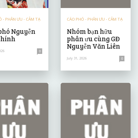
 - PHÂN ƯU - CẢM TẠ
CÁO PHÓ - PHÂN ƯU - CẢM TẠ
phó Nguyễn
Nhóm bạn hữu
Chính
phân ưu cùng GĐ
Nguyễn Văn Liên
026
0
July 31, 2026
0