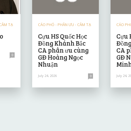
 CẢM TẠ
CÁO PHÓ - PHÂN ƯU - CẢM TẠ
CÁO PHÓ
ảo
Cựu HS Quốc Học
Cựu 
Đồng Khánh Bắc
Đồng
CA phân ưu cùng
CA p
0
GĐ Hoàng Ngọc
GĐ N
Nhuận
Minh
July 24, 2026
July 24, 2
0