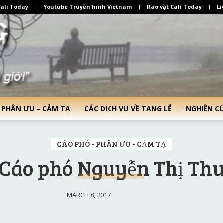
ali Today
Youtube Truyền hình Vietnam
Rao vặt Cali Today
Li
 PHÂN ƯU – CẢM TẠ
CÁC DỊCH VỤ VỀ TANG LỄ
NGHIÊN C
CÁO PHÓ - PHÂN ƯU - CẢM TẠ
Cáo phó Nguyễn Thị Th
MARCH 8, 2017