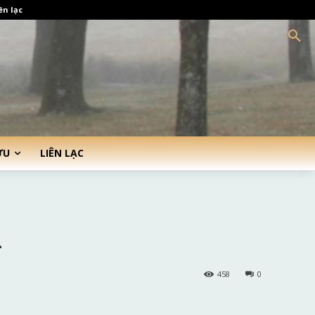
ên lạc
ỨU
LIÊN LẠC
u
458
0