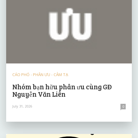
CÁO PHÓ - PHÂN ƯU - CẢM TẠ
Nhóm bạn hữu phân ưu cùng GĐ
Nguyễn Văn Liên
July 31, 2026
0