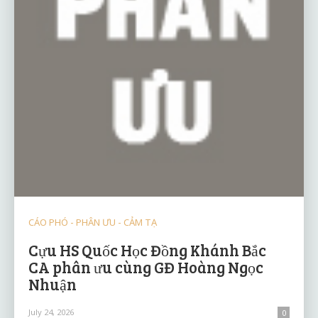
CÁO PHÓ - PHÂN ƯU - CẢM TẠ
Cựu HS Quốc Học Đồng Khánh Bắc
CA phân ưu cùng GĐ Hoàng Ngọc
Nhuận
July 24, 2026
0