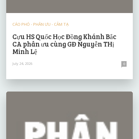
CÁO PHÓ - PHÂN ƯU - CẢM TẠ
Cựu HS Quốc Học Đồng Khánh Bắc
CA phân ưu cùng GĐ Nguyễn THị
Minh Lệ
July 24, 2026
0