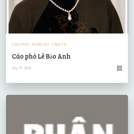
CÁO PHÓ - PHÂN ƯU - CẢM TẠ
Cáo phó Lê Bảo Anh
July 31, 2026
0