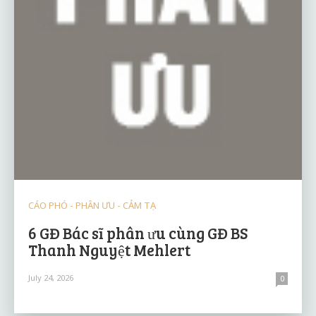
CÁO PHÓ - PHÂN ƯU - CẢM TẠ
6 GĐ Bác sĩ phân ưu cùng GĐ BS
Thanh Nguyệt Mehlert
July 24, 2026
0