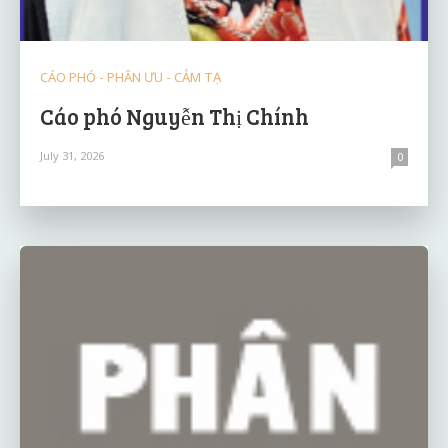
CÁO PHÓ - PHÂN ƯU - CẢM TẠ
Cáo phó Nguyễn Thị Chính
July 31, 2026
0