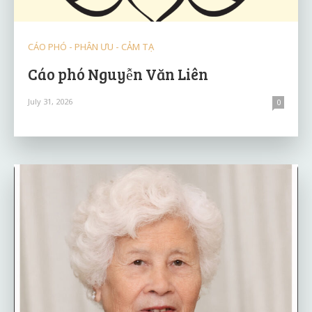
CÁO PHÓ - PHÂN ƯU - CẢM TẠ
Cáo phó Nguyễn Văn Liên
July 31, 2026
0