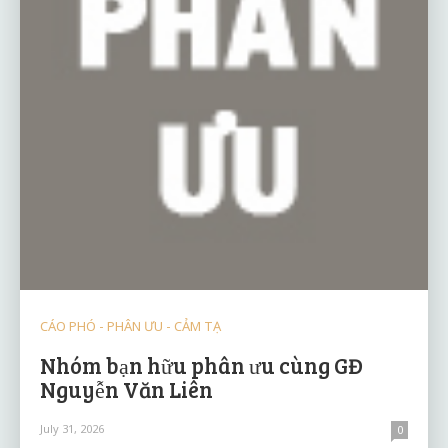
CÁO PHÓ - PHÂN ƯU - CẢM TẠ
Nhóm bạn hữu phân ưu cùng GĐ
Nguyễn Văn Liên
July 31, 2026
0