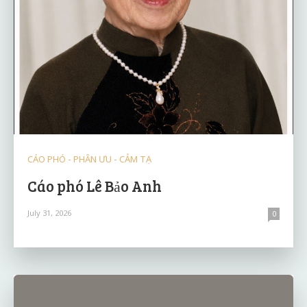
CÁO PHÓ - PHÂN ƯU - CẢM TẠ
Cáo phó Lê Bảo Anh
July 31, 2026
0