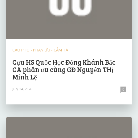
CÁO PHÓ - PHÂN ƯU - CẢM TẠ
Cựu HS Quốc Học Đồng Khánh Bắc
CA phân ưu cùng GĐ Nguyễn THị
Minh Lệ
July 24, 2026
0