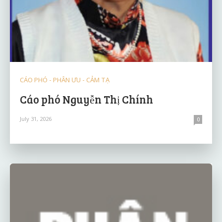
CÁO PHÓ - PHÂN ƯU - CẢM TẠ
Cáo phó Nguyễn Thị Chính
July 31, 2026
0