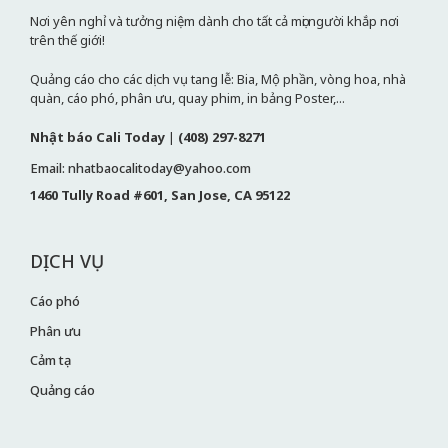
Nơi yên nghỉ và tưởng niệm dành cho tất cả mọi người khắp nơi
trên thế giới!
Quảng cáo cho các dịch vụ tang lễ: Bia, Mộ phần, vòng hoa, nhà
quàn, cáo phó, phân ưu, quay phim, in bảng Poster,...
Nhật báo Cali Today
|
(408) 297-8271
Email: nhatbaocalitoday@yahoo.com
1460 Tully Road #601, San Jose, CA 95122
DỊCH VỤ
Cáo phó
Phân ưu
Cảm tạ
Quảng cáo