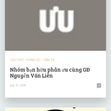
CÁO PHÓ - PHÂN ƯU - CẢM TẠ
Nhóm bạn hữu phân ưu cùng GĐ
Nguyễn Văn Liên
July 31, 2026
0