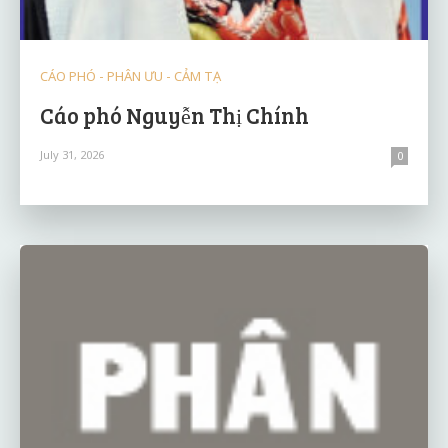
CÁO PHÓ - PHÂN ƯU - CẢM TẠ
Cáo phó Nguyễn Thị Chính
July 31, 2026
0