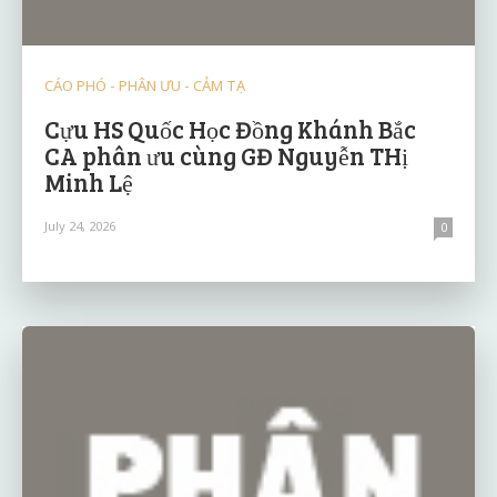
CÁO PHÓ - PHÂN ƯU - CẢM TẠ
Cựu HS Quốc Học Đồng Khánh Bắc
CA phân ưu cùng GĐ Nguyễn THị
Minh Lệ
July 24, 2026
0