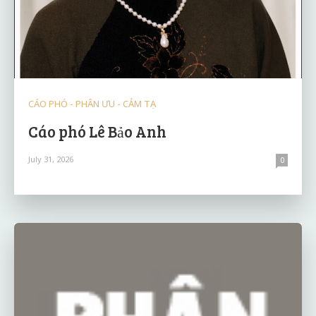
CÁO PHÓ - PHÂN ƯU - CẢM TẠ
Cáo phó Lê Bảo Anh
July 31, 2026
0