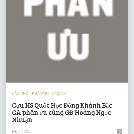
CÁO PHÓ - PHÂN ƯU - CẢM TẠ
Cựu HS Quốc Học Đồng Khánh Bắc
CA phân ưu cùng GĐ Hoàng Ngọc
Nhuận
July 24, 2026
0