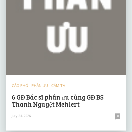
CÁO PHÓ - PHÂN ƯU - CẢM TẠ
6 GĐ Bác sĩ phân ưu cùng GĐ BS
Thanh Nguyệt Mehlert
July 24, 2026
0