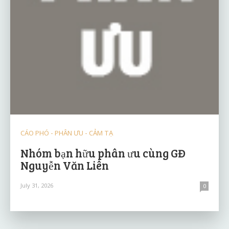
CÁO PHÓ - PHÂN ƯU - CẢM TẠ
Nhóm bạn hữu phân ưu cùng GĐ
Nguyễn Văn Liên
July 31, 2026
0