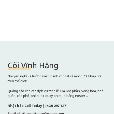
Cõi Vĩnh Hằng
Nơi yên nghỉ và tưởng niệm dành cho tất cả mọi người khắp nơi
trên thế giới!
Quảng cáo cho các dịch vụ tang lễ: Bia, Mộ phần, vòng hoa, nhà
quàn, cáo phó, phân ưu, quay phim, in bảng Poster,...
Nhật báo Cali Today
|
(408) 297-8271
Email: nhatbaocalitoday@yahoo.com