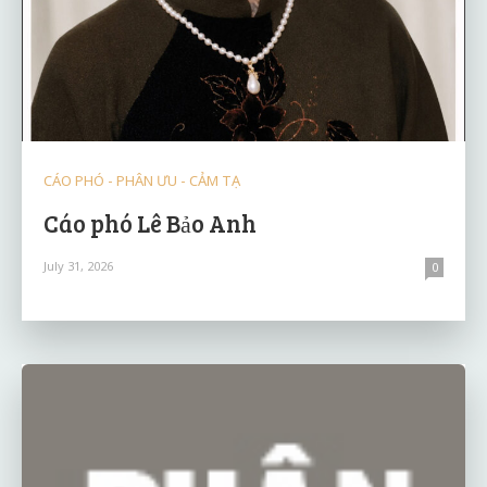
CÁO PHÓ - PHÂN ƯU - CẢM TẠ
Cáo phó Lê Bảo Anh
July 31, 2026
0