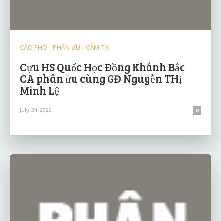
CÁO PHÓ - PHÂN ƯU - CẢM TẠ
Cựu HS Quốc Học Đồng Khánh Bắc
CA phân ưu cùng GĐ Nguyễn THị
Minh Lệ
July 24, 2026
0