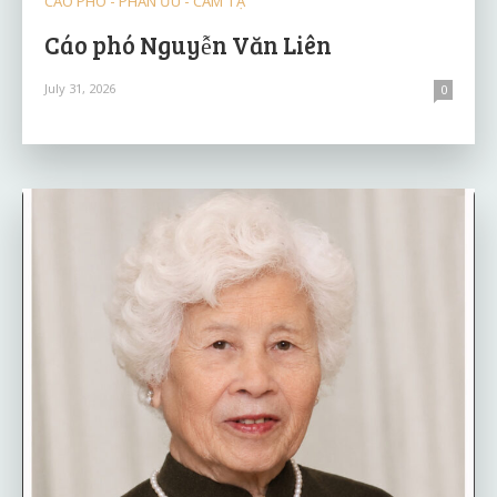
CÁO PHÓ - PHÂN ƯU - CẢM TẠ
Cáo phó Nguyễn Văn Liên
July 31, 2026
0