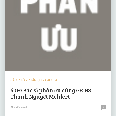
CÁO PHÓ - PHÂN ƯU - CẢM TẠ
6 GĐ Bác sĩ phân ưu cùng GĐ BS
Thanh Nguyệt Mehlert
July 24, 2026
0