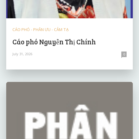
CÁO PHÓ - PHÂN ƯU - CẢM TẠ
Cáo phó Nguyễn Thị Chính
July 31, 2026
0