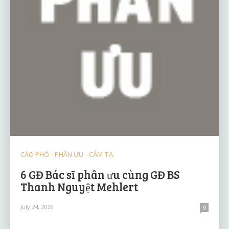
CÁO PHÓ - PHÂN ƯU - CẢM TẠ
6 GĐ Bác sĩ phân ưu cùng GĐ BS
Thanh Nguyệt Mehlert
July 24, 2026
0