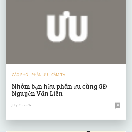
CÁO PHÓ - PHÂN ƯU - CẢM TẠ
Nhóm bạn hữu phân ưu cùng GĐ
Nguyễn Văn Liên
July 31, 2026
0