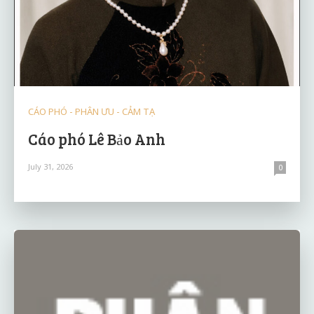
CÁO PHÓ - PHÂN ƯU - CẢM TẠ
Cáo phó Lê Bảo Anh
July 31, 2026
0