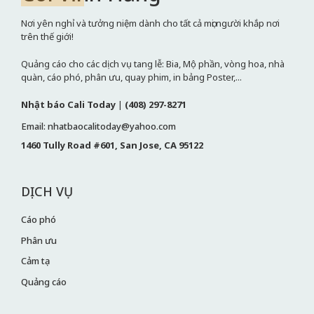
Nơi yên nghỉ và tưởng niệm dành cho tất cả mọi người khắp nơi
trên thế giới!
Quảng cáo cho các dịch vụ tang lễ: Bia, Mộ phần, vòng hoa, nhà
quàn, cáo phó, phân ưu, quay phim, in bảng Poster,...
Nhật báo Cali Today
|
(408) 297-8271
Email: nhatbaocalitoday@yahoo.com
1460 Tully Road #601, San Jose, CA 95122
DỊCH VỤ
Cáo phó
Phân ưu
Cảm tạ
Quảng cáo