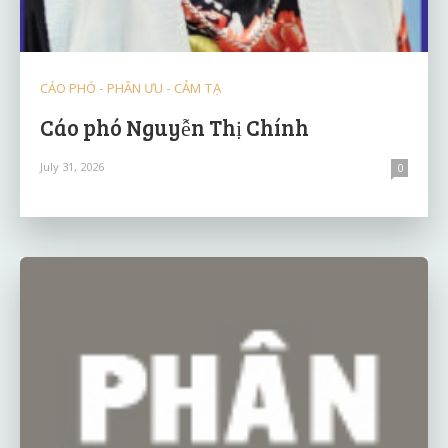
CÁO PHÓ - PHÂN ƯU - CẢM TẠ
Cáo phó Nguyễn Thị Chính
July 31, 2026
0