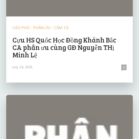
CÁO PHÓ - PHÂN ƯU - CẢM TẠ
Cựu HS Quốc Học Đồng Khánh Bắc
CA phân ưu cùng GĐ Nguyễn THị
Minh Lệ
July 24, 2026
0