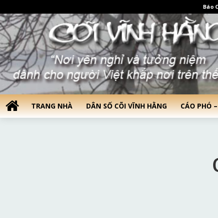
Báo C
TRANG NHÀ
DÂN SỐ CÕI VĨNH HẰNG
CÁO PHÓ –