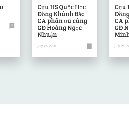
ảo
Cựu HS Quốc Học
Cựu 
Đồng Khánh Bắc
Đồng
CA phân ưu cùng
CA p
0
GĐ Hoàng Ngọc
GĐ N
Nhuận
Minh
July 24, 2026
July 24, 2
0