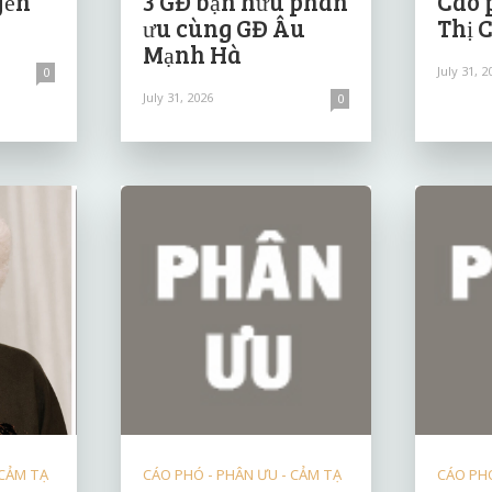
yễn
3 GĐ bạn hữu phân
Cáo 
ưu cùng GĐ Âu
Thị 
Mạnh Hà
July 31, 2
0
July 31, 2026
0
 CẢM TẠ
CÁO PHÓ - PHÂN ƯU - CẢM TẠ
CÁO PHÓ