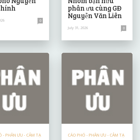
phó Nguyễn
Nhóm bạn hữu
Chính
phân ưu cùng GĐ
Nguyễn Văn Liên
026
0
July 31, 2026
0
 - PHÂN ƯU - CẢM TẠ
CÁO PHÓ - PHÂN ƯU - CẢM TẠ