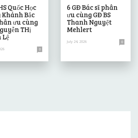
HS Quốc Học
6 GĐ Bác sĩ phân
 Khánh Bắc
ưu cùng GĐ BS
hân ưu cùng
Thanh Nguyệt
guyễn THị
Mehlert
 Lệ
July 24, 2026
0
026
0