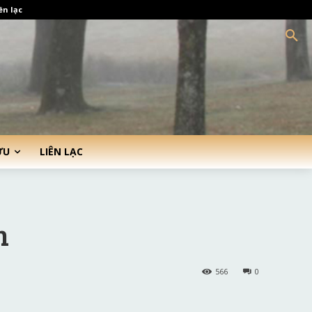
ên lạc
ỨU
LIÊN LẠC
h
566
0