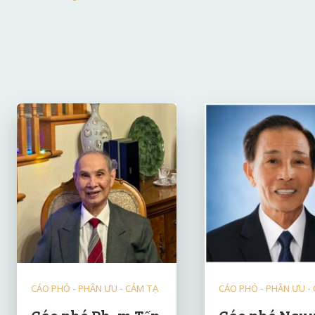
CÁO PHÓ - PHÂN ƯU - CẢM TẠ
CÁO PHÓ - PHÂN ƯU -