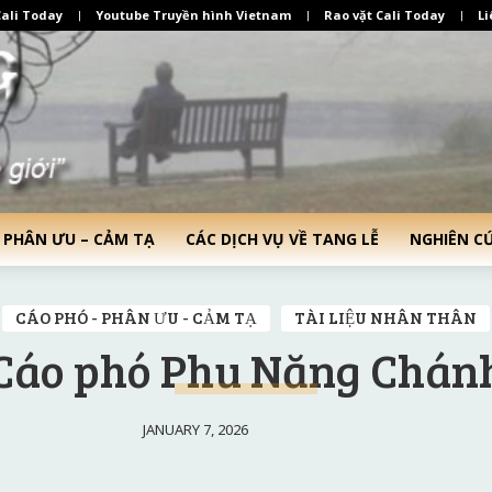
ali Today
Youtube Truyền hình Vietnam
Rao vặt Cali Today
Li
 PHÂN ƯU – CẢM TẠ
CÁC DỊCH VỤ VỀ TANG LỄ
NGHIÊN C
CÁO PHÓ - PHÂN ƯU - CẢM TẠ
TÀI LIỆU NHÂN THÂN
Cáo phó Phu Năng Chán
JANUARY 7, 2026