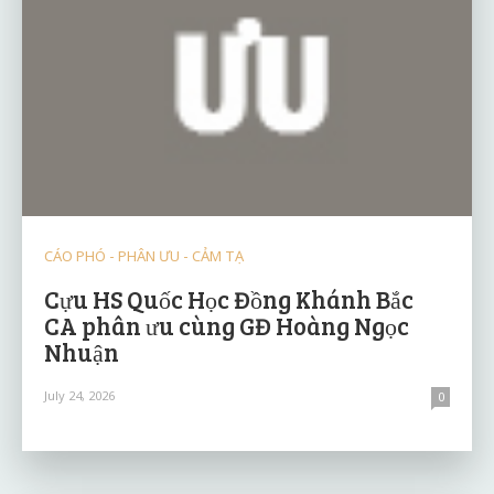
CÁO PHÓ - PHÂN ƯU - CẢM TẠ
Cựu HS Quốc Học Đồng Khánh Bắc
CA phân ưu cùng GĐ Hoàng Ngọc
Nhuận
July 24, 2026
0