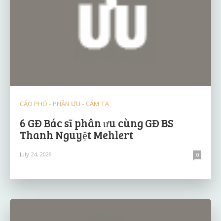
CÁO PHÓ - PHÂN ƯU - CẢM TẠ
6 GĐ Bác sĩ phân ưu cùng GĐ BS
Thanh Nguyệt Mehlert
July 24, 2026
0