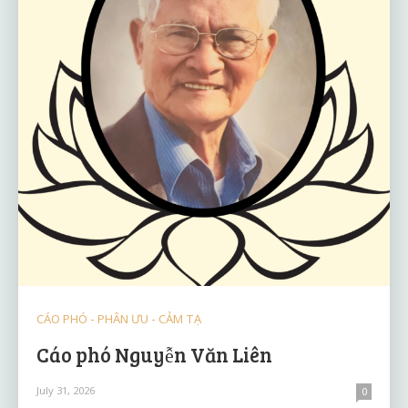
CÁO PHÓ - PHÂN ƯU - CẢM TẠ
Cáo phó Nguyễn Văn Liên
July 31, 2026
0