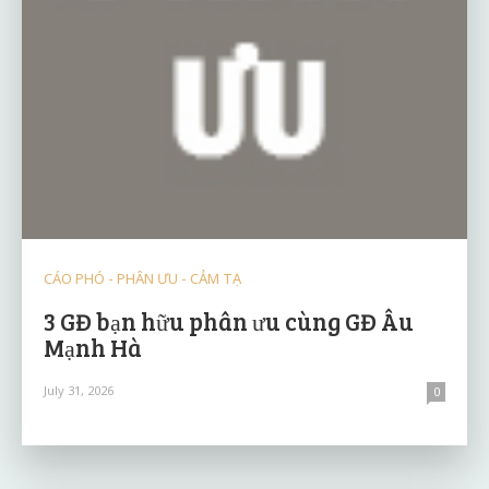
CÁO PHÓ - PHÂN ƯU - CẢM TẠ
3 GĐ bạn hữu phân ưu cùng GĐ Âu
Mạnh Hà
July 31, 2026
0