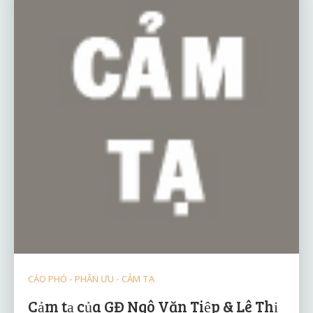
CÁO PHÓ - PHÂN ƯU - CẢM TẠ
Cảm tạ của GĐ Ngô Văn Tiệp & Lê Thị