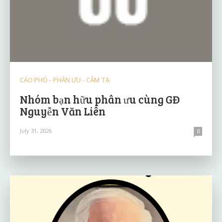
CÁO PHÓ - PHÂN ƯU - CẢM TẠ
Nhóm bạn hữu phân ưu cùng GĐ
Nguyễn Văn Liên
July 31, 2026
0