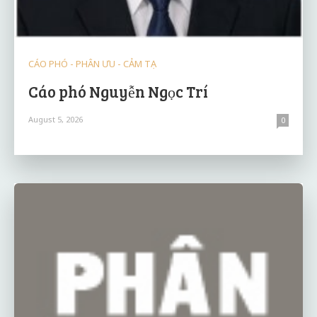
CÁO PHÓ - PHÂN ƯU - CẢM TẠ
Cáo phó Nguyễn Ngọc Trí
August 5, 2026
0