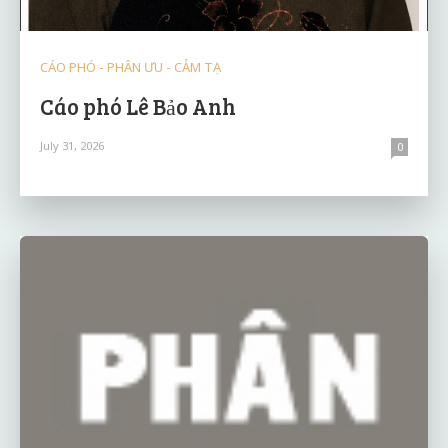
CÁO PHÓ - PHÂN ƯU - CẢM TẠ
Cáo phó Lê Bảo Anh
July 31, 2026
0