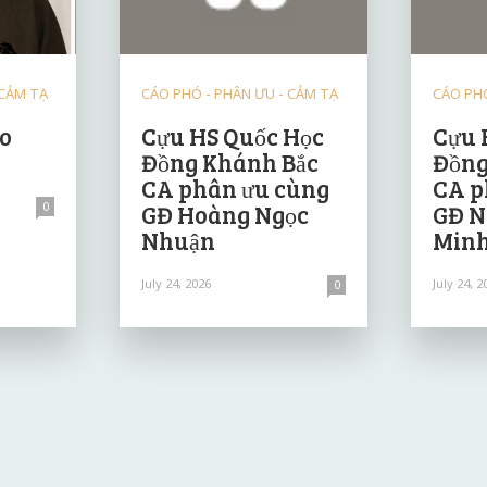
 CẢM TẠ
CÁO PHÓ - PHÂN ƯU - CẢM TẠ
CÁO PHÓ
ảo
Cựu HS Quốc Học
Cựu 
Đồng Khánh Bắc
Đồng
CA phân ưu cùng
CA p
0
GĐ Hoàng Ngọc
GĐ N
Nhuận
Minh
July 24, 2026
July 24, 2
0