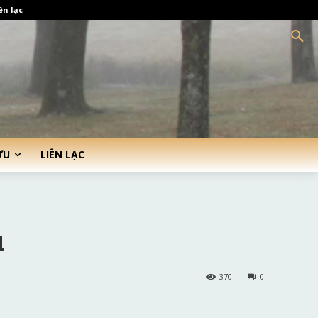
ên lạc
ỨU
LIÊN LẠC
u
370
0