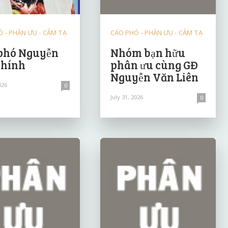
 - PHÂN ƯU - CẢM TẠ
CÁO PHÓ - PHÂN ƯU - CẢM TẠ
phó Nguyễn
Nhóm bạn hữu
Chính
phân ưu cùng GĐ
Nguyễn Văn Liên
026
0
July 31, 2026
0