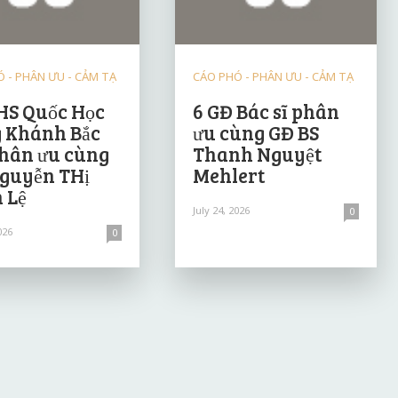
 - PHÂN ƯU - CẢM TẠ
CÁO PHÓ - PHÂN ƯU - CẢM TẠ
HS Quốc Học
6 GĐ Bác sĩ phân
 Khánh Bắc
ưu cùng GĐ BS
hân ưu cùng
Thanh Nguyệt
guyễn THị
Mehlert
 Lệ
July 24, 2026
0
026
0