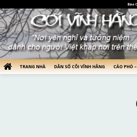
Báo C
TRANG NHÀ
DÂN SỐ CÕI VĨNH HẰNG
CÁO PHÓ –