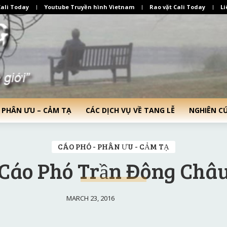
ali Today
Youtube Truyền hình Vietnam
Rao vặt Cali Today
Li
 PHÂN ƯU – CẢM TẠ
CÁC DỊCH VỤ VỀ TANG LỄ
NGHIÊN C
CÁO PHÓ - PHÂN ƯU - CẢM TẠ
Cáo Phó Trần Đông Châ
MARCH 23, 2016