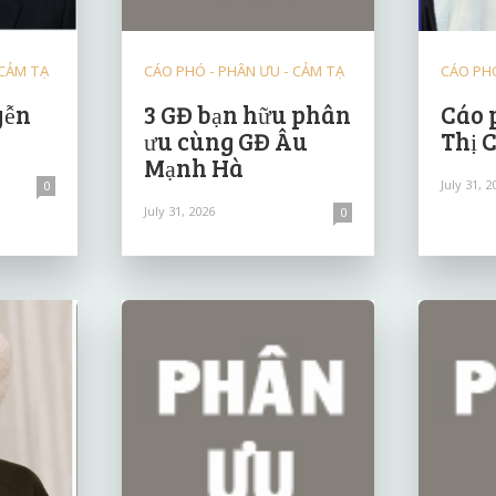
 CẢM TẠ
CÁO PHÓ - PHÂN ƯU - CẢM TẠ
CÁO PHÓ
yễn
3 GĐ bạn hữu phân
Cáo 
ưu cùng GĐ Âu
Thị 
Mạnh Hà
July 31, 2
0
July 31, 2026
0