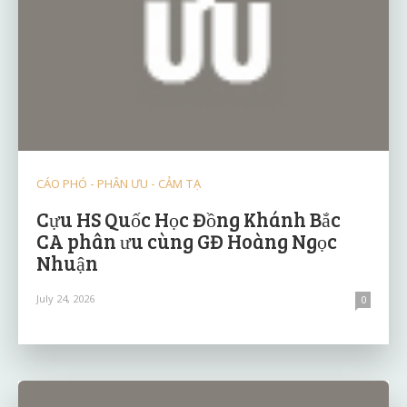
CÁO PHÓ - PHÂN ƯU - CẢM TẠ
Cựu HS Quốc Học Đồng Khánh Bắc
CA phân ưu cùng GĐ Hoàng Ngọc
Nhuận
July 24, 2026
0