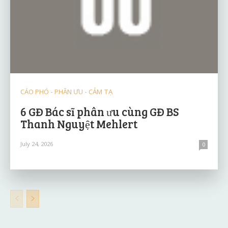
CÁO PHÓ - PHÂN ƯU - CẢM TẠ
6 GĐ Bác sĩ phân ưu cùng GĐ BS
Thanh Nguyệt Mehlert
July 24, 2026
0