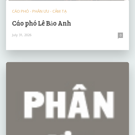
CÁO PHÓ - PHÂN ƯU - CẢM TẠ
Cáo phó Lê Bảo Anh
July 31, 2026
0