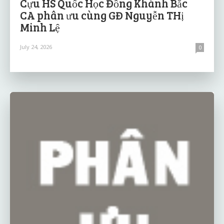
Cựu HS Quốc Học Đồng Khánh Bắc
CA phân ưu cùng GĐ Nguyễn THị
Minh Lệ
July 24, 2026
0