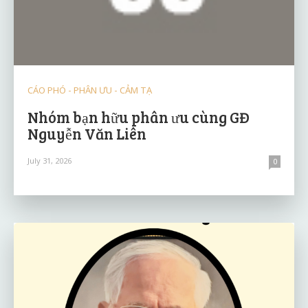
CÁO PHÓ - PHÂN ƯU - CẢM TẠ
Nhóm bạn hữu phân ưu cùng GĐ
Nguyễn Văn Liên
July 31, 2026
0