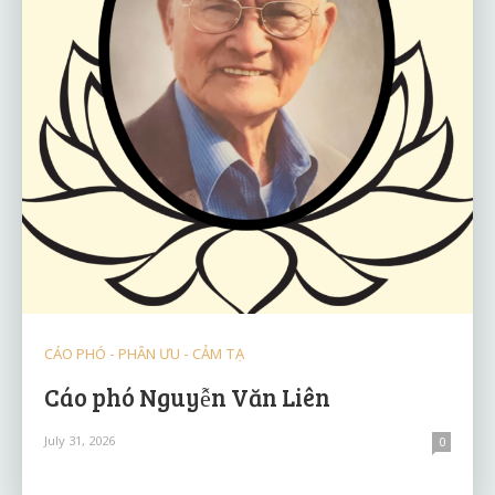
CÁO PHÓ - PHÂN ƯU - CẢM TẠ
Cáo phó Nguyễn Văn Liên
July 31, 2026
0