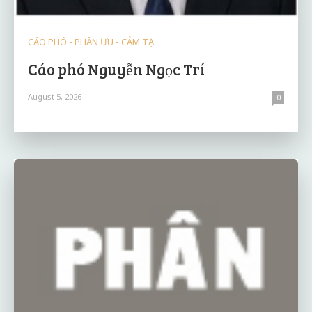
CÁO PHÓ - PHÂN ƯU - CẢM TẠ
Cáo phó Nguyễn Ngọc Trí
August 5, 2026
0