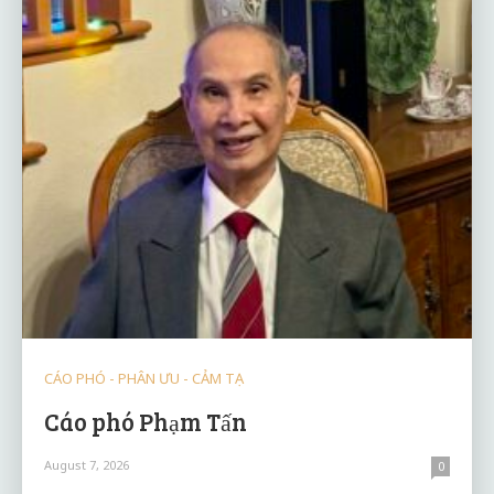
CÁO PHÓ - PHÂN ƯU - CẢM TẠ
Cáo phó Phạm Tấn
August 7, 2026
0